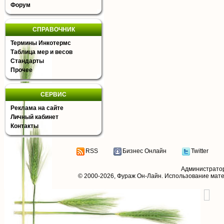
Форум
СПРАВОЧНИК
Термины Инкотермс
Таблица мер и весов
Стандарты
Прочее
СЕРВИС
Реклама на сайте
Личный кабинет
Контакты
RSS
Бизнес Онлайн
Twitter
Администрато
© 2000-2026,
Фураж Он-Лайн
. Использование мат