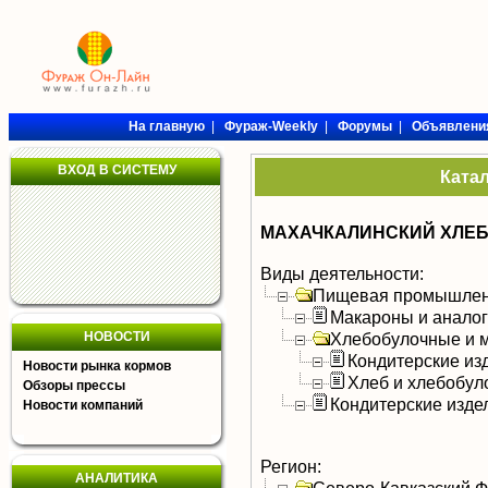
На главную
|
Фураж-Weekly
|
Форумы
|
Объявлени
ВХОД В СИСТЕМУ
Ката
МАХАЧКАЛИНСКИЙ ХЛЕБ
Виды деятельности:
Пищевая промышлен
Макароны и анало
НОВОСТИ
Хлебобулочные и м
Кондитерские из
Новости рынка кормов
Хлеб и хлебобул
Обзоры прессы
Кондитерские изде
Новости компаний
Регион:
АНАЛИТИКА