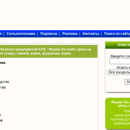
я
|
Сельхозтехника
|
Подписка
|
Реклама
|
Контакты
|
Поиск по сайт
ПОИСК
 Каталог предприятий АПК : Фураж Он-лайн: цены на
я птицы, свиней, коров, фуражное зерно
Введите сл
нка
Искать 
дство
тва
Фураж Он-Л
цены, 
Ком
я
сырье дл
производст
ая
комбикор