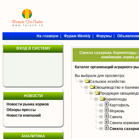
На главную
|
Фураж-Weekly
|
Форумы
|
Объявлени
ВХОД В СИСТЕМУ
Свекла сахарная, Корнеплоды :
комбикорм, корма дл
Каталог организаций аграрного ры
Вы выбрали для просмотра:
Сельское хозяйство
Овощеводство и бахчево
Продукция овощеводс
НОВОСТИ
Корнеплоды
Новости рынка кормов
Картофель
Обзоры прессы
Морковь
Новости компаний
Свекла
Свекла кормова
Свекла сахарн
АНАЛИТИКА