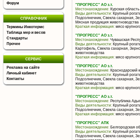
Форум
"ПРОГРЕСС" АО з.т.
Местонахождение:
Курская область
Виды деятельности:
Крупный рогаты
Подсолнечник, Свекла сахарная, Зе
СПРАВОЧНИК
Мясная продукция животноводства
Краткая информация:
мясо крупного
Термины Инкотермс
Таблица мер и весов
"ПРОГРЕСС" АО з.т.
Стандарты
Местонахождение:
Чувашская Респ
Прочее
Виды деятельности:
Крупный рогаты
Картофель, Свекла сахарная, Зерн
животноводства
Краткая информация:
мясо крупного
СЕРВИС
"ПРОГРЕСС" АО з.т.
Реклама на сайте
Местонахождение:
Краснодарский 
Личный кабинет
Виды деятельности:
Крупный рогаты
Контакты
Подсолнечник, Свекла сахарная, З
животноводства
Краткая информация:
мясо крупного
"ПРОГРЕСС" АО з.т.
Местонахождение:
Республика Ады
Виды деятельности:
Крупный рогаты
Подсолнечник, Свекла сахарная, З
Краткая информация:
мясо крупного
"ПРОГРЕСС" АПК
Местонахождение:
Белгородская об
Виды деятельности:
Крупный рогаты
Подсолнечник, Свекла сахарная, З