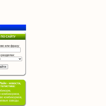
у
 ПО САЙТУ
ово или фразу:
в разделах:
айн - новости,
статистика:
бикорм,
я комбикормов,
во комбикормов,
мовые заводы.