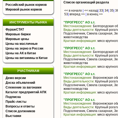
Список организаций раздела
Российский рынок кормов
Мировой рынок кормов
<< в начало
|
<< назад
|
33
|
34
|
35
|
3
53
|
вперед >>
|
в конец >>
ИНСТРУМЕНТЫ РЫНКА
"ПРОГРЕСС" АО з.т.
Местонахождение:
Белгородская об
ФуражСТАТ
Виды деятельности:
Крупный рогаты
Подсолнечник, Свекла сахарная, З
Мировые биржи
животноводства
Мировые цены
Краткая информация:
мясо крупного
Цены на масличные
"ПРОГРЕСС" АО з.т.
Цены на зерно в России
Местонахождение:
Белгородская об
Цены на АК в Китае
Виды деятельности:
Крупный рогаты
Цены на витамины в Китае
Подсолнечник, Свекла сахарная, З
животноводства
Краткая информация:
мясо крупного
УЧАСТНИКАМ
"ПРОГРЕСС" АО з.т.
Местонахождение:
Воронежская об
Демо версии
Виды деятельности:
Крупный рогаты
Доска объявлений
Подсолнечник, Свекла сахарная, З
Слежение за вагонами
животноводства
Каталог предприятий АПК
Краткая информация:
мясо крупного
Подписка
"ПРОГРЕСС" АО з.т.
Прайс-листы
Местонахождение:
Воронежская об
Вопросы и ответы
Виды деятельности:
Крупный рогаты
Подсолнечник, Свекла сахарная, З
Список должников
Краткая информация:
мясо крупного
Выставки