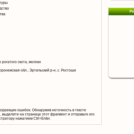
туры
дство
Ре
тва
я
 рогатого скота, молоко
оронежская обл., Эртильский р-н, с. Ростоши
коррекции ошибок. Обнаружив неточность в тексте
 выделите на странице этот фрагмент и отправьте его
тратору нажатием Ctrl+Enter.