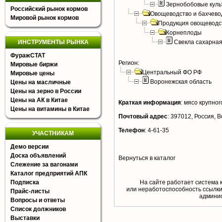
Зернобобовые куль
Российский рынок кормов
Овощеводство и бахчево
Мировой рынок кормов
Продукция овощеводс
Корнеплоды
ИНСТРУМЕНТЫ РЫНКА
Свекла сахарна
ФуражСТАТ
Регион:
Мировые биржи
Центральный ФО РФ
Мировые цены
Воронежская область
Цены на масличные
Цены на зерно в России
Цены на АК в Китае
Краткая информация
:
мясо крупного
Цены на витамины в Китае
Почтовый адрес
:
397012, Россия, В
Телефон
:
4-61-35
УЧАСТНИКАМ
Демо версии
Доска объявлений
Вернуться в каталог
Слежение за вагонами
Каталог предприятий АПК
Подписка
На сайте работает система 
или неработоспособность ссылки,
Прайс-листы
aдминис
Вопросы и ответы
Список должников
Выставки