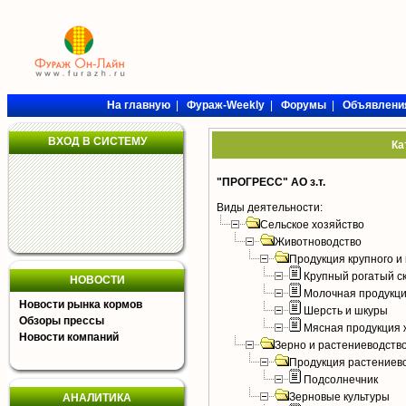
На главную
|
Фураж-Weekly
|
Форумы
|
Объявлени
ВХОД В СИСТЕМУ
Ка
"ПРОГРЕСС" АО з.т.
Виды деятельности:
Сельское хозяйство
Животноводство
Продукция крупного и 
Крупный рогатый с
НОВОСТИ
Молочная продукци
Новости рынка кормов
Шерсть и шкуры
Обзоры прессы
Мясная продукция 
Новости компаний
Зерно и растениеводств
Продукция растениев
Подсолнечник
Зерновые культуры
АНАЛИТИКА