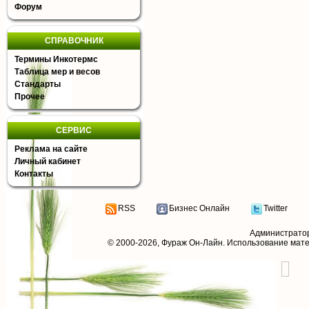
Форум
СПРАВОЧНИК
Термины Инкотермс
Таблица мер и весов
Стандарты
Прочее
СЕРВИС
Реклама на сайте
Личный кабинет
Контакты
RSS
Бизнес Онлайн
Twitter
Администрато
© 2000-2026,
Фураж Он-Лайн
. Использование мат