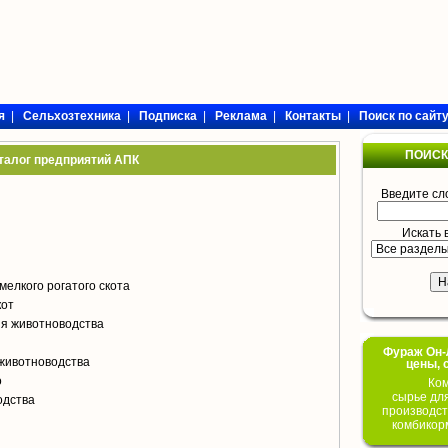
я
|
Сельхозтехника
|
Подписка
|
Реклама
|
Контакты
|
Поиск по сайт
ПОИСК
талог предприятий АПК
Введите сл
Искать 
мелкого рогатого скота
кот
я животноводства
Фураж Он-Л
животноводства
цены, 
о
Ком
сырье дл
одства
производст
комбикор