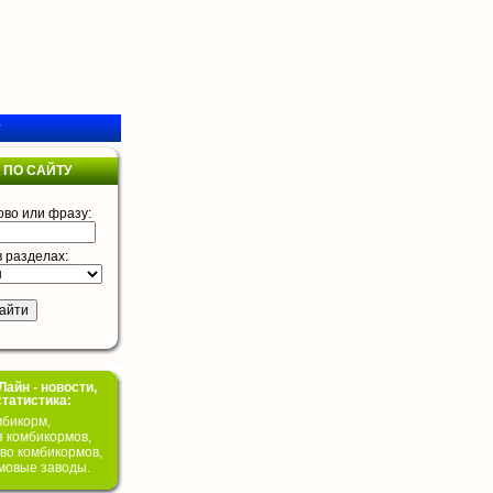
у
 ПО САЙТУ
ово или фразу:
в разделах:
айн - новости,
статистика:
бикорм,
я комбикормов,
во комбикормов,
мовые заводы.