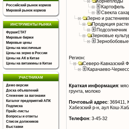
Корнеплоды
Российский рынок кормов
Картофель
Мировой рынок кормов
Свекла саха
Зерно и растениев
Продукция расте
ИНСТРУМЕНТЫ РЫНКА
Подсолнечник
ФуражСТАТ
Зерновые культ
Мировые биржи
Зернобобовые
Мировые цены
Цены на масличные
Цены на зерно в России
Регион:
Цены на АК в Китае
Северо-Кавказский 
Цены на витамины в Китае
Карачаево-Черкесс
УЧАСТНИКАМ
Краткая информация
:
мясо
Демо версии
Доска объявлений
грунта, молоко
Слежение за вагонами
Каталог предприятий АПК
Почтовый адрес
:
369411, 
Подписка
Хабезский р-н, аул Кош-Хабл
Прайс-листы
Вопросы и ответы
Телефон
:
3-45-32
Список должников
Выставки