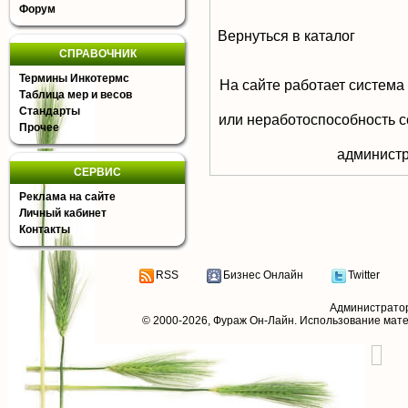
Форум
Вернуться в каталог
СПРАВОЧНИК
Термины Инкотермс
На сайте работает система
Таблица мер и весов
Стандарты
или неработоспособность с
Прочее
aдминистр
СЕРВИС
Реклама на сайте
Личный кабинет
Контакты
RSS
Бизнес Онлайн
Twitter
Администрато
© 2000-2026,
Фураж Он-Лайн
. Использование мат