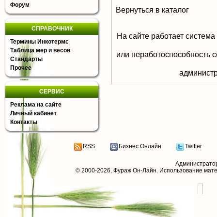
Форум
Вернуться в каталог
СПРАВОЧНИК
На сайте работает система
Термины Инкотермс
Таблица мер и весов
или неработоспособность с
Стандарты
Прочее
aдминистр
СЕРВИС
Реклама на сайте
Личный кабинет
Контакты
RSS
Бизнес Онлайн
Twitter
Администрато
© 2000-2026,
Фураж Он-Лайн
. Использование мат