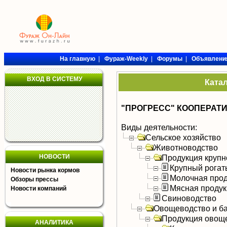
На главную
|
Фураж-Weekly
|
Форумы
|
Объявлени
ВХОД В СИСТЕМУ
Ката
"ПРОГРЕСС" КООПЕРАТ
Виды деятельности:
Сельское хозяйство
Животноводство
НОВОСТИ
Продукция крупно
Крупный рогат
Новости рынка кормов
Молочная прод
Обзоры прессы
Мясная продук
Новости компаний
Свиноводство
Овощеводство и б
Продукция овощ
АНАЛИТИКА