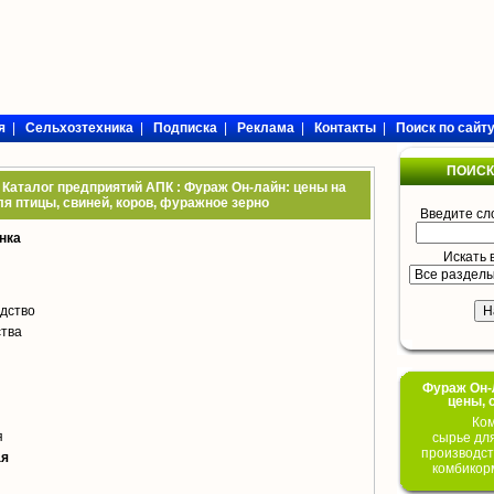
я
|
Сельхозтехника
|
Подписка
|
Реклама
|
Контакты
|
Поиск по сайт
ПОИСК
 Каталог предприятий АПК : Фураж Он-лайн: цены на
я птицы, свиней, коров, фуражное зерно
Введите сл
нка
Искать 
дство
тва
Фураж Он-Л
цены, 
Ком
я
сырье дл
производст
ая
комбикор