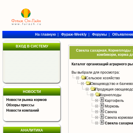
На главную
|
Фураж-Weekly
|
Форумы
|
Объявлени
ВХОД В СИСТЕМУ
Свекла сахарная, Корнеплоды :
комбикорм, корма дл
Каталог организаций аграрного ры
Вы выбрали для просмотра:
Сельское хозяйство
Овощеводство и бахчево
Продукция овощеводс
НОВОСТИ
Корнеплоды
Новости рынка кормов
Картофель
Обзоры прессы
Морковь
Новости компаний
Свекла
Свекла кормова
Свекла сахарн
АНАЛИТИКА