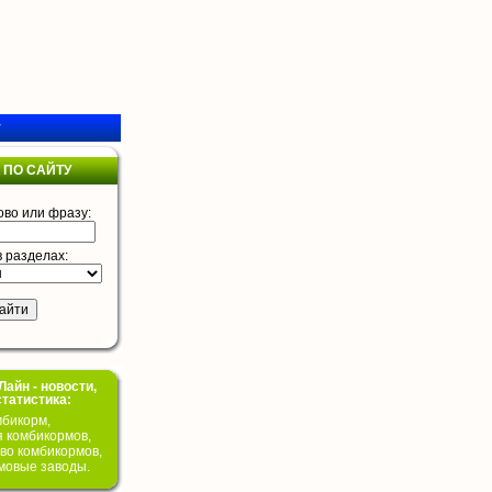
у
 ПО САЙТУ
ово или фразу:
в разделах:
айн - новости,
статистика:
бикорм,
я комбикормов,
во комбикормов,
мовые заводы.