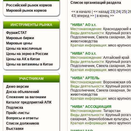
Список организаций раздела
Российский рынок кормов
Мировой рынок кормов
<< в начало
|
<< назад
|
23
|
24
|
25
|
2
43
|
вперед >>
|
в конец >>
ИНСТРУМЕНТЫ РЫНКА
"НИВА" АО з.т.
Местонахождение:
Краснодарский 
ФуражСТАТ
Виды деятельности:
Крупный рогаты
Подсолнечник, Свекла сахарная, З
Мировые биржи
животноводства
Мировые цены
Краткая информация:
мясо крупного
Цены на масличные
"НИВА" АО з.т.
Цены на зерно в России
Местонахождение:
Алтайский край
Цены на АК в Китае
Виды деятельности:
Крупный рогаты
Цены на витамины в Китае
Подсолнечник, Свекла сахарная, З
Краткая информация:
мясо крупного
"НИВА" АРТЕЛЬ
УЧАСТНИКАМ
Местонахождение:
Воронежская об
Виды деятельности:
Крупный рогаты
Демо версии
Подсолнечник, Свекла сахарная, З
Доска объявлений
животноводства
Слежение за вагонами
Краткая информация:
мясо крупного
Каталог предприятий АПК
"НИВА" АССОЦИАЦИЯ
Подписка
Местонахождение:
Татарстан
Прайс-листы
Виды деятельности:
Крупный рогаты
Вопросы и ответы
сахарная, Зернобобовые культуры,
Краткая информация:
мясо крупного
Список должников
Выставки