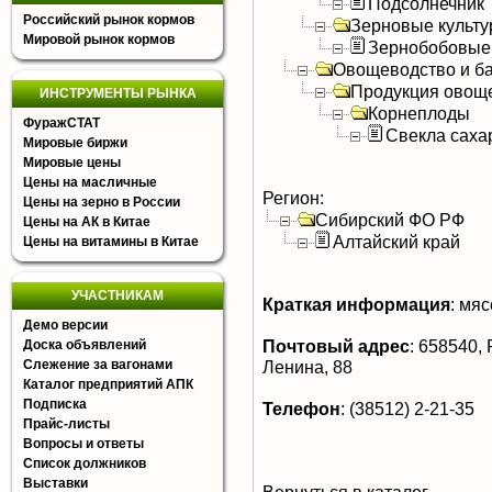
Подсолнечник
Российский рынок кормов
Зерновые культ
Мировой рынок кормов
Зернобобовые
Овощеводство и б
Продукция овощ
ИНСТРУМЕНТЫ РЫНКА
Корнеплоды
ФуражСТАТ
Свекла саха
Мировые биржи
Мировые цены
Цены на масличные
Регион:
Цены на зерно в России
Сибирский ФО РФ
Цены на АК в Китае
Алтайский край
Цены на витамины в Китае
УЧАСТНИКАМ
Краткая информация
:
мясо
Демо версии
Почтовый адрес
:
658540, Р
Доска объявлений
Слежение за вагонами
Ленина, 88
Каталог предприятий АПК
Подписка
Телефон
:
(38512) 2-21-35
Прайс-листы
Вопросы и ответы
Список должников
Выставки