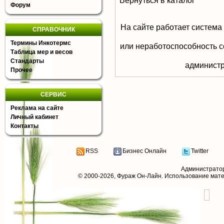
Вернуться в каталог
Форум
На сайте работает система
СПРАВОЧНИК
Термины Инкотермс
или неработоспособность с
Таблица мер и весов
Стандарты
aдминистр
Прочее
СЕРВИС
Реклама на сайте
Личный кабинет
Контакты
RSS
Бизнес Онлайн
Twitter
Администрато
© 2000-2026,
Фураж Он-Лайн
. Использование мат