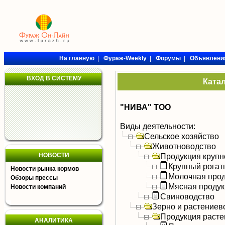
На главную
|
Фураж-Weekly
|
Форумы
|
Объявлени
ВХОД В СИСТЕМУ
Ката
"НИВА" ТОО
Виды деятельности:
Сельское хозяйство
Животноводство
НОВОСТИ
Продукция крупно
Крупный рогат
Новости рынка кормов
Молочная прод
Обзоры прессы
Мясная продук
Новости компаний
Свиноводство
Зерно и растениев
Продукция расте
АНАЛИТИКА