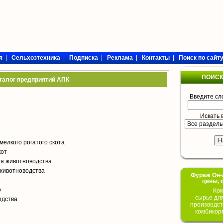
я
|
Сельхозтехника
|
Подписка
|
Реклама
|
Контакты
|
Поиск по сайт
ПОИСК
талог предприятий АПК
Введите сл
Искать 
мелкого рогатого скота
кот
я животноводства
животноводства
Фураж Он-Л
цены, 
о
Ком
сырье дл
одства
производст
комбикор