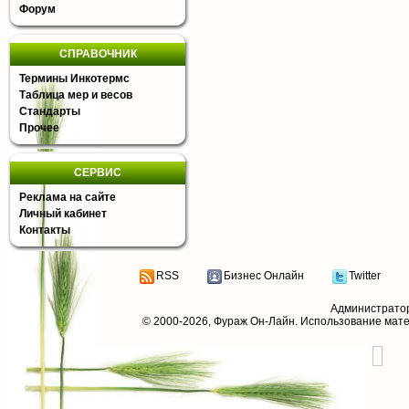
Форум
СПРАВОЧНИК
Термины Инкотермс
Таблица мер и весов
Стандарты
Прочее
СЕРВИС
Реклама на сайте
Личный кабинет
Контакты
RSS
Бизнес Онлайн
Twitter
Администрато
© 2000-2026,
Фураж Он-Лайн
. Использование мат