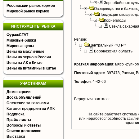
Зернобобовые куль
Российский рынок кормов
Овощеводство и бахчево
Мировой рынок кормов
Продукция овощеводс
Корнеплоды
ИНСТРУМЕНТЫ РЫНКА
Свекла сахарна
ФуражСТАТ
Регион:
Мировые биржи
Центральный ФО РФ
Мировые цены
Воронежская область
Цены на масличные
Цены на зерно в России
Цены на АК в Китае
Краткая информация
:
мясо крупного
Цены на витамины в Китае
Почтовый адрес
:
397478, Россия, Во
Телефон
:
4-42-66
УЧАСТНИКАМ
Демо версии
Доска объявлений
Вернуться в каталог
Слежение за вагонами
Каталог предприятий АПК
Подписка
На сайте работает система 
или неработоспособность ссылки,
Прайс-листы
aдминис
Вопросы и ответы
Список должников
Выставки