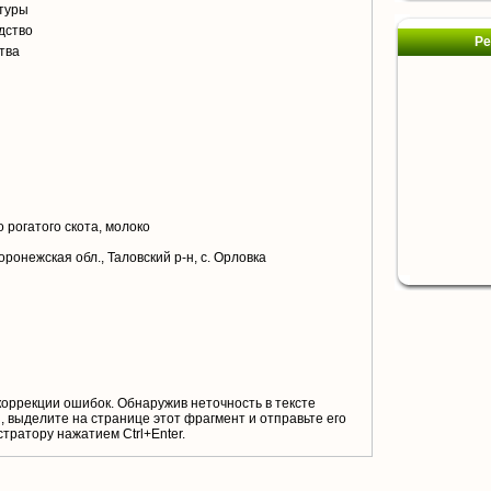
туры
дство
Ре
тва
я
 рогатого скота, молоко
ронежская обл., Таловский р-н, с. Орловка
коррекции ошибок. Обнаружив неточность в тексте
 выделите на странице этот фрагмент и отправьте его
тратору нажатием Ctrl+Enter.