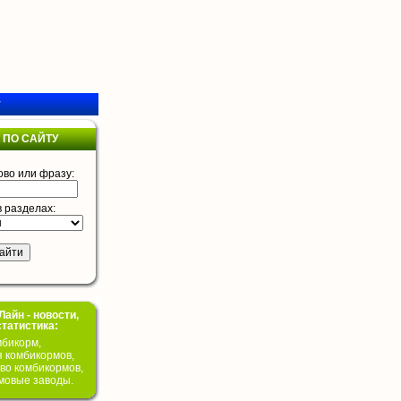
у
 ПО САЙТУ
ово или фразу:
в разделах:
айн - новости,
статистика:
бикорм,
я комбикормов,
во комбикормов,
мовые заводы.