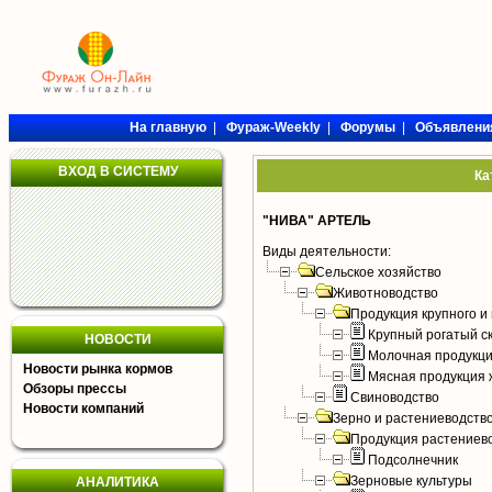
На главную
|
Фураж-Weekly
|
Форумы
|
Объявлени
ВХОД В СИСТЕМУ
Ка
"НИВА" АРТЕЛЬ
Виды деятельности:
Сельское хозяйство
Животноводство
Продукция крупного и 
Крупный рогатый с
НОВОСТИ
Молочная продукци
Новости рынка кормов
Мясная продукция 
Обзоры прессы
Свиноводство
Новости компаний
Зерно и растениеводств
Продукция растениев
Подсолнечник
Зерновые культуры
АНАЛИТИКА