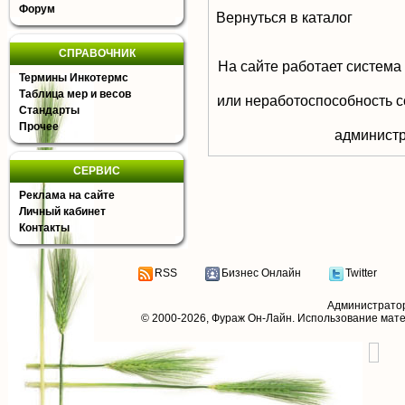
Форум
Вернуться в каталог
СПРАВОЧНИК
На сайте работает система
Термины Инкотермс
Таблица мер и весов
или неработоспособность с
Стандарты
Прочее
aдминистр
СЕРВИС
Реклама на сайте
Личный кабинет
Контакты
RSS
Бизнес Онлайн
Twitter
Администрато
© 2000-2026,
Фураж Он-Лайн
. Использование мат