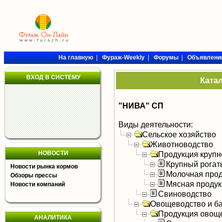
На главную
|
Фураж-Weekly
|
Форумы
|
Объявлени
ВХОД В СИСТЕМУ
Ката
"НИВА" СП
Виды деятельности:
Сельское хозяйство
Животноводство
НОВОСТИ
Продукция крупно
Крупный рогат
Новости рынка кормов
Молочная прод
Обзоры прессы
Мясная продук
Новости компаний
Свиноводство
Овощеводство и б
Продукция овощ
АНАЛИТИКА