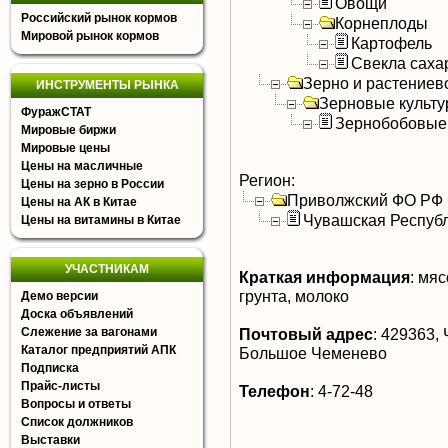
Овощи
Российский рынок кормов
Корнеплоды
Мировой рынок кормов
Картофель
Свекла саха
Зерно и растениев
ИНСТРУМЕНТЫ РЫНКА
Зерновые культ
ФуражСТАТ
Зернобобовые
Мировые биржи
Мировые цены
Цены на масличные
Регион:
Цены на зерно в России
Приволжский ФО РФ
Цены на АК в Китае
Чувашская Респуб
Цены на витамины в Китае
УЧАСТНИКАМ
Краткая информация
:
мясо
грунта, молоко
Демо версии
Доска объявлений
Слежение за вагонами
Почтовый адрес
:
429363, 
Каталог предприятий АПК
Большое Чеменево
Подписка
Прайс-листы
Телефон
:
4-72-48
Вопросы и ответы
Список должников
Выставки