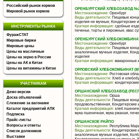
Российский рынок кормов
ОРЕНБУРГСКИЙ ХЛЕБОЗАВОД №
Мировой рынок кормов
Местонахождение:
Оренбург
Виды деятельности:
Пищевые конце
изделия не мучные, Кондитерские 
Краткая информация:
сдобные издел
ИНСТРУМЕНТЫ РЫНКА
печенье, торты и пирожные, квас су
ФуражСТАТ
ОРЕНБУРГСКИЙ ХЛЕБОКОМБИНАТ
Мировые биржи
Местонахождение:
Оренбург
Мировые цены
Виды деятельности:
Пищевые конце
Цены на масличные
аналогичные мучные изделия, Конд
изделия
Цены на зерно в России
Краткая информация:
макаронные и
Цены на АК в Китае
Цены на витамины в Китае
ОРЛОВСКИЙ ХЛЕБОКОМБИНАТ (М
Местонахождение:
Ростовская обла
Виды деятельности:
Хлеб и хлебоб
Краткая информация:
кондитерские
УЧАСТНИКАМ
ОРШАНСКИЙ ХЛЕБОЗАВОД (РЕС
Демо версии
Местонахождение:
Орша
Доска объявлений
Виды деятельности:
Пищевые конце
Слежение за вагонами
продовольственная, Кондитерские 
Каталог предприятий АПК
Краткая информация:
хлеб пшеничн
мука пшеничная, мука ржаная, печен
Подписка
Прайс-листы
ОРШАНСКОЕ РАЙПО
Вопросы и ответы
Местонахождение:
Республика Мар
Виды деятельности:
Кондитерские 
Список должников
аналогичные мучные изделия, Колб
Выставки