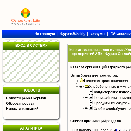
На главную
|
Фураж-Weekly
|
Форумы
|
Объявлени
ВХОД В СИСТЕМУ
Кондитерские изделия мучные, Хл
предприятий АПК : Фураж Он-лайн
Каталог организаций аграрного ры
Вы выбрали для просмотра:
Пищевая промышленность
Хлебобулочные и мучны
НОВОСТИ
Кондитерские издел
Полуфабрикаты мучн
Новости рынка кормов
Продукты из кукурузы
Обзоры прессы
Новости компаний
Хлеб и хлебобулочны
Список организаций раздела
АНАЛИТИКА
<< в начало
|
<< назад
|
3
|
4
|
5
|
6
|
7
|