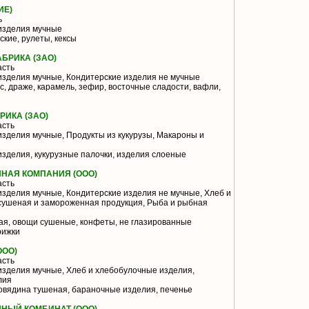
ИЕ)
ь
изделия мучные
ские, рулеты, кексы
БРИКА (ЗАО)
асть
изделия мучные, Кондитерские изделия не мучные
, драже, карамель, зефир, восточные сладости, вафли,
ИКА (ЗАО)
асть
зделия мучные, Продукты из кукурузы, Макароны и
зделия, кукурузные палочки, изделия слоеные
НАЯ КОМПАНИЯ (ООО)
асть
зделия мучные, Кондитерские изделия не мучные, Хлеб и
сушеная и замороженная продукция, Рыба и рыбная
ая, овощи сушеные, конфеты, не глазированные
рижки
ООО)
асть
зделия мучные, Хлеб и хлебобулочные изделия,
лия
говядина тушеная, бараночные изделия, печенье