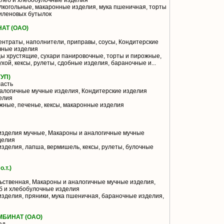
Хлеб и хлебобулочные изделия
лкогольные, макаронные изделия, мука пшеничная, торты
иленовых бутылок
АТ (ОАО)
нтраты, наполнители, приправы, соусы, Кондитерские
чные изделия
цы хрустящие, сухари панировочные, торты и пирожные,
ухой, кексы, рулеты, сдобные изделия, бараночные и...
УП)
асть
алогичные мучные изделия, Кондитерские изделия
елия
жные, печенье, кексы, макаронные изделия
изделия мучные, Макароны и аналогичные мучные
делия
зделия, лапша, вермишель, кексы, рулеты, булочные
.т.)
ьственная, Макароны и аналогичные мучные изделия,
б и хлебобулочные изделия
зделия, пряники, мука пшеничная, бараночные изделия,
БИНАТ (ОАО)