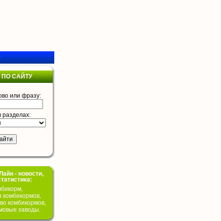
у
 ПО САЙТУ
ово или фразу:
в разделах:
айн - новости,
статистика:
бикорм,
я комбикормов,
во комбикормов,
мовые заводы.