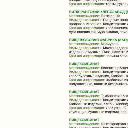
Кондитерские изделия мучные
Краткая информация:
торты, сухар
ПИТКЯРАНТСКИЙ ХЛЕБОЗАВОД (
Местонахождение:
Питкяранта
Виды деятельности:
Пищевые конце
продовольственная, Кондитерские 
Краткая информация:
хлеб пшеничн
мука пшеничная, мука ржаная, печен
ПИЩЕВКУСОВАЯ ФАБРИКА (ЗАО)
Местонахождение:
Мариуполь
Виды деятельности:
Масло подсолн
изделия не мучные, Пиво, напитки 
Краткая информация:
напитки беза
ПИЩЕКОМБИНАТ
Местонахождение:
Липецкая облас
Виды деятельности:
Кондитерские и
хлебобулочные изделия, Колбасны
Краткая информация:
колбасные из
полукопченые, напитки безалкоголь
ПИЩЕКОМБИНАТ
Местонахождение:
Тамбовская обла
Виды деятельности:
Кондитерские и
Колбасные изделия, Хлеб и хлебоб
Краткая информация:
хлеб ржаной,
хрустящие, булочные изделия, прян
ПИЩЕКОМБИНАТ
Местонахождение:
Нижегородская 