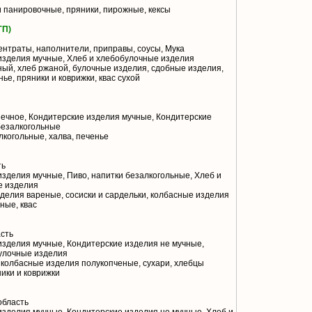
и панировочные, пряники, пирожные, кексы
ГП)
нтраты, наполнители, приправы, соусы, Мука
изделия мучные, Хлеб и хлебобулочные изделия
ый, хлеб ржаной, булочные изделия, сдобные изделия,
ье, пряники и коврижки, квас сухой
ечное, Кондитерские изделия мучные, Кондитерские
безалкогольные
лкогольные, халва, печенье
ть
зделия мучные, Пиво, напитки безалкогольные, Хлеб и
е изделия
делия вареные, сосиски и сардельки, колбасные изделия
ные, квас
сть
зделия мучные, Кондитерские изделия не мучные,
улочные изделия
 колбасные изделия полукопченые, сухари, хлебцы
ики и коврижки
область