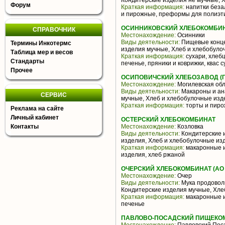
Кондитерские изделия не мучные, 
Форум
Краткая информация:
напитки беза
и пирожные, преформы для полиэт
ОСИННИКОВСКИЙ ХЛЕБОКОМБИН
СПРАВОЧНИК
Местонахождение:
Осинники
Виды деятельности:
Пищевые конце
Термины Инкотермс
изделия мучные, Хлеб и хлебобуло
Таблица мер и весов
Краткая информация:
сухари, хлеб
Стандарты
печенье, пряники и коврижки, квас с
Прочее
ОСИПОВИЧСКИЙ ХЛЕБОЗАВОД (Г
Местонахождение:
Могилевская обл
Виды деятельности:
Макароны и ан
СЕРВИС
мучные, Хлеб и хлебобулочные изд
Краткая информация:
торты и пиро
Реклама на сайте
Личный кабинет
ОСТЕРСКИЙ ХЛЕБОКОМБИНАТ
Контакты
Местонахождение:
Козловка
Виды деятельности:
Кондитерские 
изделия, Хлеб и хлебобулочные из
Краткая информация:
макаронные и
изделия, хлеб ржаной
ОЧЕРСКИЙ ХЛЕБОКОМБИНАТ (АО о
Местонахождение:
Очер
Виды деятельности:
Мука продовол
Кондитерские изделия мучные, Хле
Краткая информация:
макаронные и
печенье
ПАВЛОВО-ПОСАДСКИЙ ПИЩЕКОМ