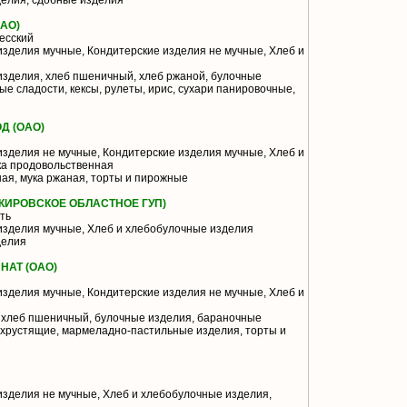
елия, сдобные изделия
АО)
есский
зделия мучные, Кондитерские изделия не мучные, Хлеб и
зделия, хлеб пшеничный, хлеб ржаной, булочные
ые сладости, кексы, рулеты, ирис, сухари панировочные,
Д (ОАО)
зделия не мучные, Кондитерские изделия мучные, Хлеб и
ка продовольственная
ая, мука ржаная, торты и пирожные
КИРОВСКОЕ ОБЛАСТНОЕ ГУП)
ть
изделия мучные, Хлеб и хлебобулочные изделия
делия
АТ (ОАО)
зделия мучные, Кондитерские изделия не мучные, Хлеб и
 хлеб пшеничный, булочные изделия, бараночные
 хрустящие, мармеладно-пастильные изделия, торты и
зделия не мучные, Хлеб и хлебобулочные изделия,