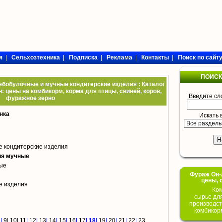
я
|
Сельхозтехника
|
Подписка
|
Реклама
|
Контакты
|
Поиск по сайт
ПОИСК
ебобулочные и мучные кондитерские изделия : Каталог
: цены на комбикорм, корма для птицы, свиней, коров,
Введите сл
фуражное зерно
нка
Искать 
е кондитерские изделия
ия мучные
ые
Фураж Он-Л
цены, 
е изделия
Ком
сырье дл
производст
комбикор
8
|
9
|
10
|
11
|
12
|
13
|
14
|
15
|
16
|
17
|
18
|
19
|
20
|
21
|
22
|
23