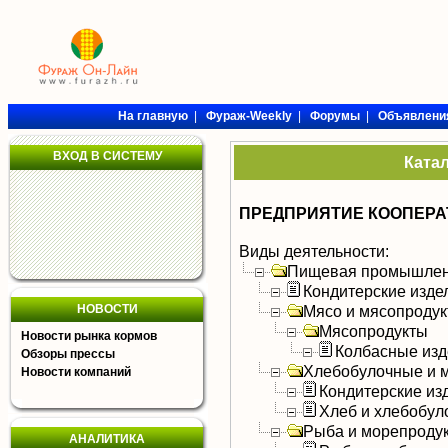
На главную
|
Фураж-Weekly
|
Форумы
|
Объявлени
ВХОД В СИСТЕМУ
Ката
ПРЕДПРИЯТИЕ КООПЕР
Виды деятельности:
Пищевая промышлен
Кондитерские изде
НОВОСТИ
Мясо и мясопроду
Мясопродукты
Новости рынка кормов
Колбасные изд
Обзоры прессы
Хлебобулочные и м
Новости компаний
Кондитерские из
Хлеб и хлебобул
Рыба и морепроду
АНАЛИТИКА