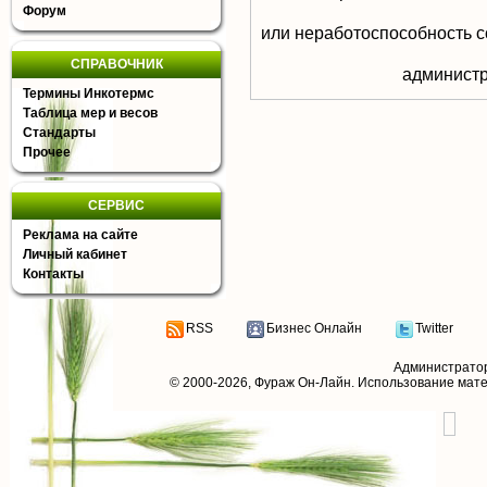
Форум
или неработоспособность с
СПРАВОЧНИК
aдминистр
Термины Инкотермс
Таблица мер и весов
Стандарты
Прочее
СЕРВИС
Реклама на сайте
Личный кабинет
Контакты
RSS
Бизнес Онлайн
Twitter
Администрато
© 2000-2026,
Фураж Он-Лайн
. Использование мат