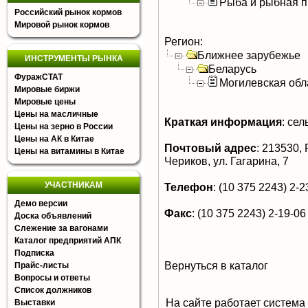
Рыба и рыбная п
Российский рынок кормов
Мировой рынок кормов
Регион:
Ближнее зарубежье
ИНСТРУМЕНТЫ РЫНКА
Беларусь
ФуражСТАТ
Могилевская обл
Мировые биржи
Мировые цены
Цены на масличные
Краткая информация
:
сель
Цены на зерно в России
Цены на АК в Китае
Почтовый адрес
:
213530, Р
Цены на витамины в Китае
Чериков, ул. Гагарина, 7
УЧАСТНИКАМ
Телефон
:
(10 375 2243) 2-23
Демо версии
Факс
:
(10 375 2243) 2-19-06
Доска объявлений
Слежение за вагонами
Каталог предприятий АПК
Подписка
Вернуться в каталог
Прайс-листы
Вопросы и ответы
Список должников
На сайте работает система
Выставки