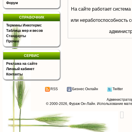
Форум
На сайте работает система
СПРАВОЧНИК
или неработоспособность с
Термины Инкотермс
Таблица мер и весов
aдминистр
Стандарты
Прочее
СЕРВИС
Реклама на сайте
Личный кабинет
Контакты
RSS
Бизнес Онлайн
Twitter
Администрато
© 2000-2026,
Фураж Он-Лайн
. Использование мат