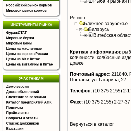
Рыба и рыбная п
Российский рынок кормов
Мировой рынок кормов
Регион:
Ближнее зарубежье
ИНСТРУМЕНТЫ РЫНКА
Беларусь
ФуражСТАТ
Витебская облас
Мировые биржи
Мировые цены
Цены на масличные
Краткая информация
:
рыба
Цены на зерно в России
копчености, колбасные изд
Цены на АК в Китае
драже
Цены на витамины в Китае
Почтовый адрес
:
211840, Р
УЧАСТНИКАМ
Поставы, ул. Гагарина, 27
Демо версии
Телефон
:
(10 375 2155) 2-1
Доска объявлений
Слежение за вагонами
Факс
:
(10 375 2155) 2-27-37
Каталог предприятий АПК
Подписка
Прайс-листы
Вопросы и ответы
Список должников
Вернуться в каталог
Выставки