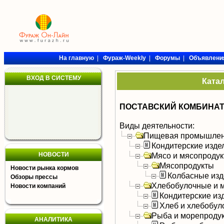
На главную
|
Фураж-Weekly
|
Форумы
|
Объявлени
ВХОД В СИСТЕМУ
Ката
ПОСТАВСКИЙ КОМБИНА
Виды деятельности:
Пищевая промышлен
Кондитерские изде
НОВОСТИ
Мясо и мясопроду
Мясопродукты
Новости рынка кормов
Колбасные изд
Обзоры прессы
Хлебобулочные и м
Новости компаний
Кондитерские из
Хлеб и хлебобул
Рыба и морепроду
АНАЛИТИКА