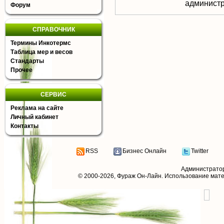
aдминистр
Форум
СПРАВОЧНИК
Термины Инкотермс
Таблица мер и весов
Стандарты
Прочее
СЕРВИС
Реклама на сайте
Личный кабинет
Контакты
RSS
Бизнес Онлайн
Twitter
Администрато
© 2000-2026,
Фураж Он-Лайн
. Использование мат