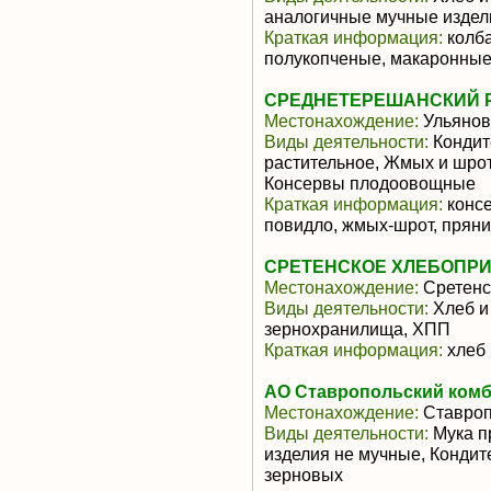
аналогичные мучные издел
Краткая информация:
колба
полукопченые, макаронные
СРЕДНЕТЕРЕШАНСКИЙ 
Местонахождение:
Ульянов
Виды деятельности:
Кондит
растительное, Жмых и шрот
Консервы плодоовощные
Краткая информация:
консе
повидло, жмых-шрот, пряни
СРЕТЕНСКОЕ ХЛЕБОПРИ
Местонахождение:
Сретенс
Виды деятельности:
Хлеб и
зернохранилища, ХПП
Краткая информация:
хлеб 
АО Ставропольский комб
Местонахождение:
Ставроп
Виды деятельности:
Мука п
изделия не мучные, Кондит
зерновых