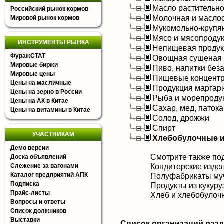
Масло растительно
Российский рынок кормов
Молочная и масло
Мировой рынок кормов
Мукомольно-крупя
Мясо и мясопроду
ИНСТРУМЕНТЫ РЫНКА
Непищевая продук
ФуражСТАТ
Овощная сушеная 
Мировые биржи
Пиво, напитки без
Мировые цены
Пищевые концентр
Цены на масличные
Продукция маргар
Цены на зерно в России
Рыба и морепроду
Цены на АК в Китае
Сахар, мед, патока
Цены на витамины в Китае
Солод, дрожжи
Спирт
УЧАСТНИКАМ
Хлебобулочные и
Демо версии
Смотрите также по
Доска объявлений
Кондитерские изде
Слежение за вагонами
Каталог предприятий АПК
Полуфабрикаты му
Подписка
Продукты из кукуру
Прайс-листы
Хлеб и хлебобулоч
Вопросы и ответы
Список должников
Выставки
Список организаций раз