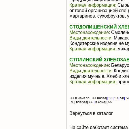
Краткая информация:
Сырье
оптовой организацией спе
маргаринов, сухофруктов, у
СТОДОЛИЩЕНСКИЙ ХЛЕ
Местонахождение:
Смоленс
Виды деятельности:
Макаро
Кондитерские изделия не м
Краткая информация:
мака
СТОЛИНСКИЙ ХЛЕБОЗА
Местонахождение:
Беларус
Виды деятельности:
Кондит
изделия мучные, Хлеб и х
Краткая информация:
пряни
<< в начало
|
<< назад
|
56
|
57
|
58
|
5
76
|
вперед >>
|
в конец >>
Вернуться в каталог
На сайте работает система