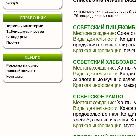
Форум
<< в начало
|
<< назад
|
56
|
57
|
58
|
5
76
|
вперед >>
|
в конец >>
СПРАВОЧНИК
Термины Инкотермс
СОВЕТСКИЙ ПИЩЕКОМБИ
Таблица мер и весов
Местонахождение:
Советск
Стандарты
Виды деятельности:
Кондит
Прочее
продукция не консервиров
Краткая информация:
печен
СЕРВИС
СОВЕТСКИЙ ХЛЕБОЗАВО
Реклама на сайте
Местонахождение:
Ханты-М
Личный кабинет
Виды деятельности:
Кондит
Контакты
аналогичные мучные издел
Краткая информация:
мака
СОВЕТСКОЕ РАЙПО
Местонахождение:
Ханты-М
Виды деятельности:
Консер
продовольственная, Кондит
хлебобулочные изделия, К
Краткая информация:
мука