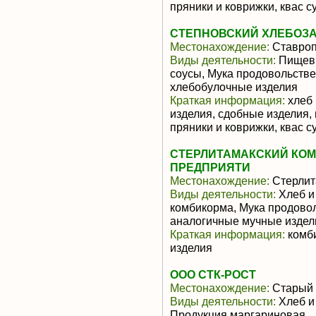
пряники и коврижки, квас с
СТЕПНОВСКИЙ ХЛЕБОЗ
Местонахождение:
Ставроп
Виды деятельности:
Пищевы
соусы, Мука продовольстве
хлебобулочные изделия
Краткая информация:
хлеб 
изделия, сдобные изделия,
пряники и коврижки, квас с
СТЕРЛИТАМАКСКИЙ КОМ
ПРЕДПРИЯТИ
Местонахождение:
Стерлит
Виды деятельности:
Хлеб и
комбикорма, Мука продово
аналогичные мучные издел
Краткая информация:
комби
изделия
ООО СТК-РОСТ
Местонахождение:
Старый 
Виды деятельности:
Хлеб и
Продукция маргариновая