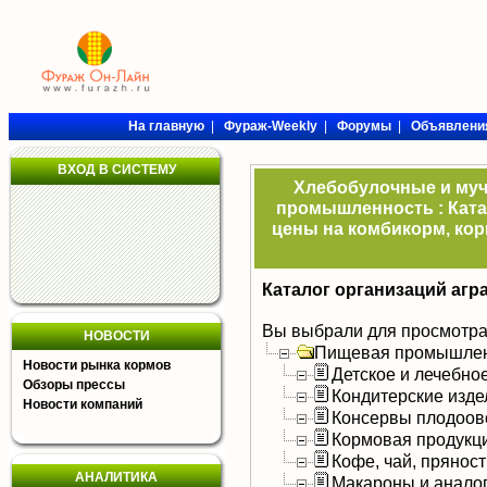
На главную
|
Фураж-Weekly
|
Форумы
|
Объявлени
ВХОД В СИСТЕМУ
Хлебобулочные и муч
промышленность : Ката
цены на комбикорм, кор
Каталог организаций агр
Вы выбрали для просмотра
НОВОСТИ
Пищевая промышлен
Новости рынка кормов
Детское и лечебно
Обзоры прессы
Кондитерские изде
Новости компаний
Консервы плодоов
Кормовая продукц
Кофе, чай, прянос
АНАЛИТИКА
Макароны и анало