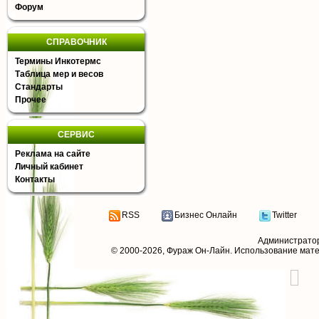
Форум
СПРАВОЧНИК
Термины Инкотермс
Таблица мер и весов
Стандарты
Прочее
СЕРВИС
Реклама на сайте
Личный кабинет
Контакты
RSS
Бизнес Онлайн
Twitter
Администрато
© 2000-2026,
Фураж Он-Лайн
. Использование мат