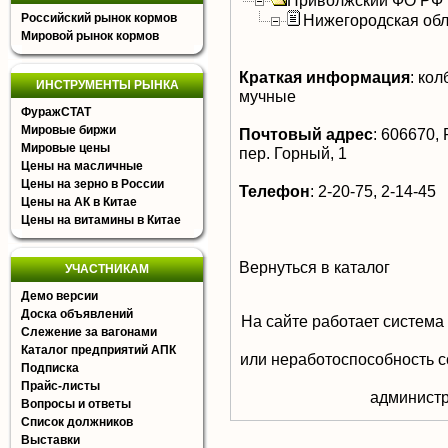
Приволжский ФО РФ
Российский рынок кормов
Нижегородская обл
Мировой рынок кормов
Краткая информация
:
колб
ИНСТРУМЕНТЫ РЫНКА
мучные
ФуражСТАТ
Мировые биржи
Почтовый адрес
:
606670, Р
Мировые цены
пер. Горный, 1
Цены на масличные
Цены на зерно в России
Телефон
:
2-20-75, 2-14-45
Цены на АК в Китае
Цены на витамины в Китае
Вернуться в каталог
УЧАСТНИКАМ
Демо версии
Доска объявлений
На сайте работает система
Слежение за вагонами
Каталог предприятий АПК
или неработоспособность с
Подписка
Прайс-листы
aдминистр
Вопросы и ответы
Список должников
Выставки