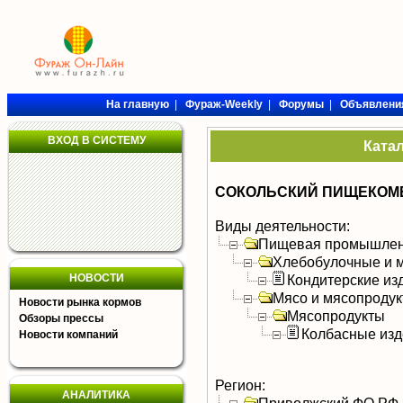
На главную
|
Фураж-Weekly
|
Форумы
|
Объявлени
ВХОД В СИСТЕМУ
Ката
СОКОЛЬСКИЙ ПИЩЕКОМ
Виды деятельности:
Пищевая промышлен
Хлебобулочные и м
НОВОСТИ
Кондитерские из
Мясо и мясопроду
Новости рынка кормов
Мясопродукты
Обзоры прессы
Колбасные изд
Новости компаний
Регион:
АНАЛИТИКА