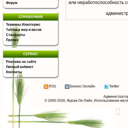
или неработоспособность с
Форум
aдминистр
СПРАВОЧНИК
Термины Инкотермс
Таблица мер и весов
Стандарты
Прочее
СЕРВИС
Реклама на сайте
Личный кабинет
Контакты
RSS
Бизнес Онлайн
Twitter
Администрато
© 2000-2026,
Фураж Он-Лайн
. Использование мат