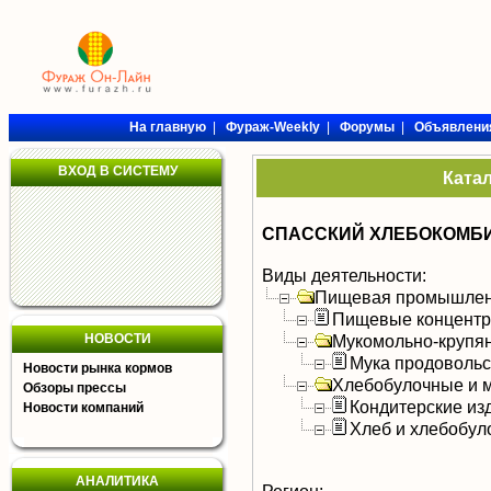
На главную
|
Фураж-Weekly
|
Форумы
|
Объявлени
ВХОД В СИСТЕМУ
Ката
СПАССКИЙ ХЛЕБОКОМБ
Виды деятельности:
Пищевая промышлен
Пищевые концентра
НОВОСТИ
Мукомольно-крупя
Мука продоволь
Новости рынка кормов
Хлебобулочные и м
Обзоры прессы
Кондитерские из
Новости компаний
Хлеб и хлебобул
АНАЛИТИКА