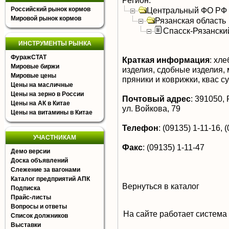
Регион:
Российский рынок кормов
Центральный ФО РФ
Мировой рынок кормов
Рязанская область
Спасск-Рязански
ИНСТРУМЕНТЫ РЫНКА
ФуражСТАТ
Краткая информация
:
хлеб
Мировые биржи
изделия, сдобные изделия, 
Мировые цены
пряники и коврижки, квас с
Цены на масличные
Цены на зерно в России
Почтовый адрес
:
391050, Р
Цены на АК в Китае
ул. Войкова, 79
Цены на витамины в Китае
Телефон
:
(09135) 1-11-16, (
УЧАСТНИКАМ
Факс
:
(09135) 1-11-47
Демо версии
Доска объявлений
Слежение за вагонами
Каталог предприятий АПК
Вернуться в каталог
Подписка
Прайс-листы
Вопросы и ответы
На сайте работает система
Список должников
Выставки