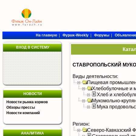
На главную
|
Фураж-Weekly
|
Форумы
|
Объявлени
ВХОД В СИСТЕМУ
Ката
СТАВРОПОЛЬСКИЙ МУКО
Виды деятельности:
Пищевая промышлен
Хлебобулочные и м
НОВОСТИ
Хлеб и хлебобул
Мукомольно-крупя
Новости рынка кормов
Мука продоволь
Обзоры прессы
Новости компаний
Регион:
Северо-Кавказский 
АНАЛИТИКА