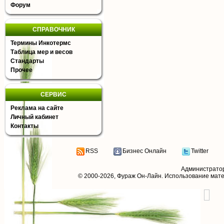
Форум
СПРАВОЧНИК
Термины Инкотермс
Таблица мер и весов
Стандарты
Прочее
СЕРВИС
Реклама на сайте
Личный кабинет
Контакты
RSS
Бизнес Онлайн
Twitter
Администрато
© 2000-2026,
Фураж Он-Лайн
. Использование мат