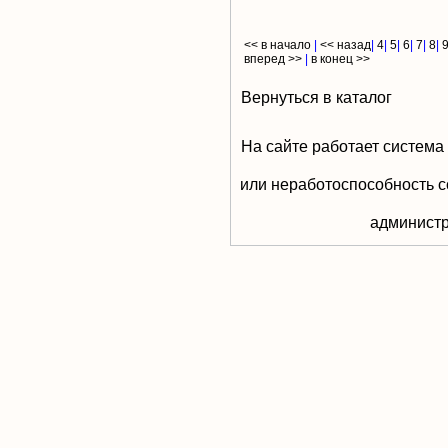
<< в начало
|
<< назад
|
4
|
5
|
6
|
7
|
8
|
вперед >>
|
в конец >>
Вернуться в каталог
На сайте работает система
или неработоспособность с
aдминистр