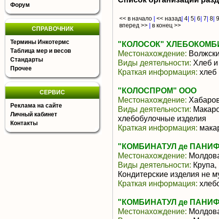
Форум
<< в начало
|
<< назад
|
4
|
5
|
6
|
7
|
8
|
вперед >>
|
в конец >>
СПРАВОЧНИК
Термины Инкотермс
"КОЛОСОК" ХЛЕБОКОМБИ
Таблица мер и весов
Местонахождение:
Волжск
Стандарты
Виды деятельности:
Хлеб и
Прочее
Краткая информация:
хлеб 
"КОЛОСПРОМ" ООО
СЕРВИС
Местонахождение:
Хабаров
Реклама на сайте
Виды деятельности:
Макаро
Личный кабинет
хлебобулочные изделия
Контакты
Краткая информация:
мака
"КОМБИНАТУЛ де ПАНИ
Местонахождение:
Молдов
Виды деятельности:
Крупа,
Кондитерские изделия не м
Краткая информация:
хлебо
"КОМБИНАТУЛ де ПАНИ
Местонахождение:
Молдов