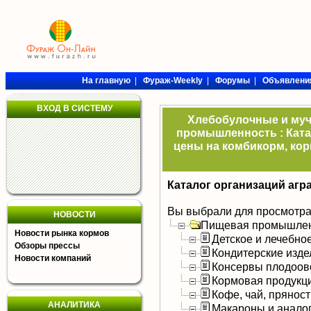
На главную
|
Фураж-Weekly
|
Форумы
|
Объявлени
ВХОД В СИСТЕМУ
Хлебобулочные и муч
промышленность : Ката
цены на комбикорм, кор
Каталог организаций агр
Вы выбрали для просмотра
НОВОСТИ
Пищевая промышлен
Новости рынка кормов
Детское и лечебно
Обзоры прессы
Кондитерские изде
Новости компаний
Консервы плодоов
Кормовая продукц
Кофе, чай, прянос
АНАЛИТИКА
Макароны и анало