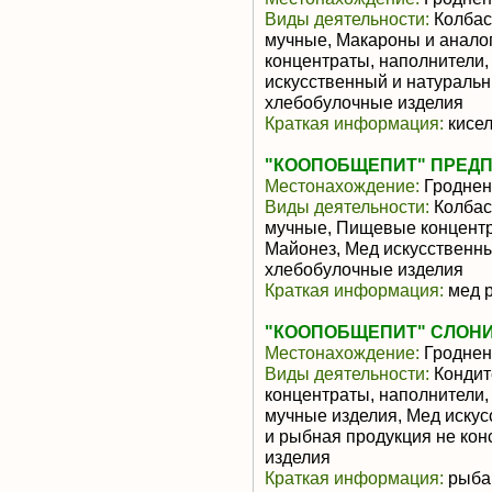
Виды деятельности:
Колбас
мучные, Макароны и анало
концентраты, наполнители,
искусственный и натураль
хлебобулочные изделия
Краткая информация:
кисел
"КООПОБЩЕПИТ" ПРЕД
Местонахождение:
Гроднен
Виды деятельности:
Колбас
мучные, Пищевые концентр
Майонез, Мед искусственн
хлебобулочные изделия
Краткая информация:
мед р
"КООПОБЩЕПИТ" СЛОН
Местонахождение:
Гроднен
Виды деятельности:
Кондит
концентраты, наполнители,
мучные изделия, Мед иску
и рыбная продукция не ко
изделия
Краткая информация:
рыба 