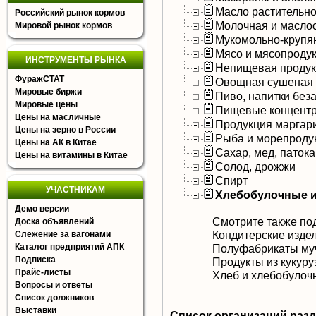
Масло растительно
Российский рынок кормов
Молочная и масло
Мировой рынок кормов
Мукомольно-крупя
Мясо и мясопроду
ИНСТРУМЕНТЫ РЫНКА
Непищевая продук
ФуражСТАТ
Овощная сушеная 
Мировые биржи
Пиво, напитки без
Мировые цены
Пищевые концентр
Цены на масличные
Продукция маргар
Цены на зерно в России
Рыба и морепроду
Цены на АК в Китае
Сахар, мед, патока
Цены на витамины в Китае
Солод, дрожжи
Спирт
УЧАСТНИКАМ
Хлебобулочные и
Демо версии
Смотрите также по
Доска объявлений
Кондитерские изде
Слежение за вагонами
Каталог предприятий АПК
Полуфабрикаты му
Подписка
Продукты из кукуру
Прайс-листы
Хлеб и хлебобулоч
Вопросы и ответы
Список должников
Выставки
Список организаций раз