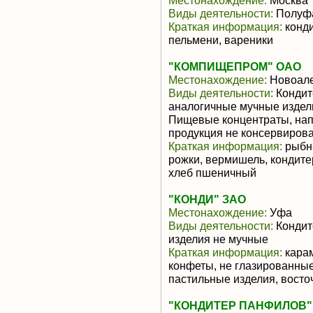
Местонахождение:
Москва
Виды деятельности:
Полуфа
Краткая информация:
конди
пельмени, вареники
"КОМПИЩЕПРОМ" ОАО
Местонахождение:
Новоале
Виды деятельности:
Кондит
аналогичные мучные издели
Пищевые концентраты, нап
продукция не консервиров
Краткая информация:
рыбна
рожки, вермишель, кондите
хлеб пшеничный
"КОНДИ" ЗАО
Местонахождение:
Уфа
Виды деятельности:
Кондит
изделия не мучные
Краткая информация:
карам
конфеты, не глазированны
пастильные изделия, восто
"КОНДИТЕР ПАНФИЛОВ"