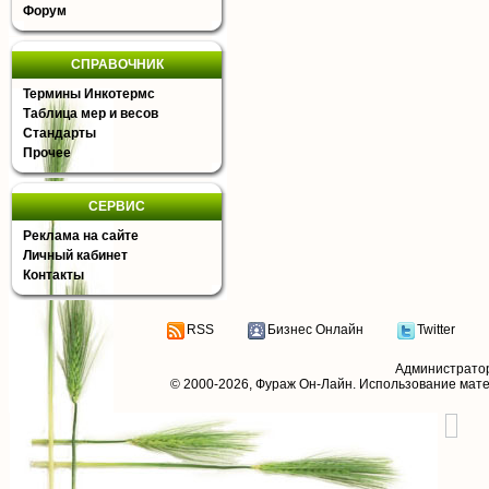
Форум
СПРАВОЧНИК
Термины Инкотермс
Таблица мер и весов
Стандарты
Прочее
СЕРВИС
Реклама на сайте
Личный кабинет
Контакты
RSS
Бизнес Онлайн
Twitter
Администрато
© 2000-2026,
Фураж Он-Лайн
. Использование мат