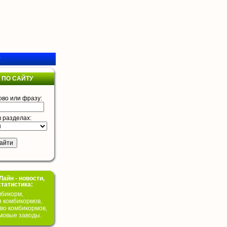
у
 ПО САЙТУ
ово или фразу:
в разделах:
айн - новости,
статистика:
бикорм,
я комбикормов,
во комбикормов,
мовые заводы.