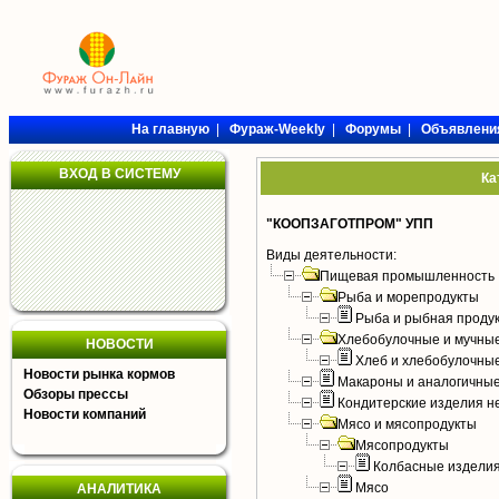
На главную
|
Фураж-Weekly
|
Форумы
|
Объявлени
ВХОД В СИСТЕМУ
Ка
"КООПЗАГОТПРОМ" УПП
Виды деятельности:
Пищевая промышленность
Рыба и морепродукты
Рыба и рыбная проду
Хлебобулочные и мучные
НОВОСТИ
Хлеб и хлебобулочны
Новости рынка кормов
Макароны и аналогичны
Обзоры прессы
Кондитерские изделия н
Новости компаний
Мясо и мясопродукты
Мясопродукты
Колбасные издели
Мясо
АНАЛИТИКА