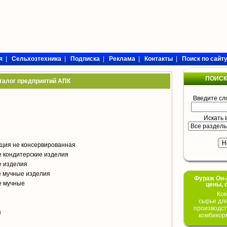
я
|
Сельхозтехника
|
Подписка
|
Реклама
|
Контакты
|
Поиск по сайт
ПОИСК
талог предприятий АПК
Введите сл
Искать 
кция не консервированная
 кондитерские изделия
е изделия
е мучные изделия
Фураж Он-Л
е мучные
цены, 
Ком
сырье дл
производст
я
комбикор