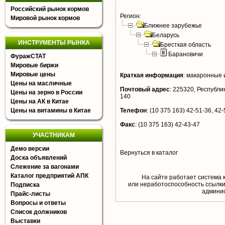
Российский рынок кормов
Регион:
Мировой рынок кормов
Ближнее зарубежье
Беларусь
ИНСТРУМЕНТЫ РЫНКА
Бресткая область
Барановичи
ФуражСТАТ
Мировые биржи
Мировые цены
Краткая информация
:
макаронные и
Цены на масличные
Почтовый адрес
:
225320, Республика
Цены на зерно в России
140
Цены на АК в Китае
Цены на витамины в Китае
Телефон
:
(10 375 163) 42-51-36, 42-
Факс
:
(10 375 163) 42-43-47
УЧАСТНИКАМ
Демо версии
Вернуться в каталог
Доска объявлений
Слежение за вагонами
Каталог предприятий АПК
На сайте работает система 
или неработоспособность ссылки,
Подписка
aдминис
Прайс-листы
Вопросы и ответы
Список должников
Выставки