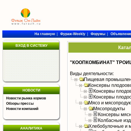
На главную
|
Фураж-Weekly
|
Форумы
|
Объявлени
ВХОД В СИСТЕМУ
Ката
"КООПКОМБИНАТ" ТРОИ
Виды деятельности:
Пищевая промышлен
Консервы плодоов
НОВОСТИ
Консервы плодо
Консервы плодо
Новости рынка кормов
Мясо и мясопроду
Обзоры прессы
Мясопродукты
Новости компаний
Консервы мяс
Колбасные изд
Хлебобулочные и м
АНАЛИТИКА