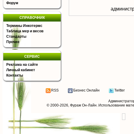
Форум
aдминистр
СПРАВОЧНИК
Термины Инкотермс
Таблица мер и весов
Стандарты
Прочее
СЕРВИС
Реклама на сайте
Личный кабинет
Контакты
RSS
Бизнес Онлайн
Twitter
Администрато
© 2000-2026,
Фураж Он-Лайн
. Использование мат