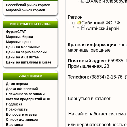
Хлеб и хлебобул
Российский рынок кормов
Мировой рынок кормов
Регион:
Сибирский ФО РФ
ИНСТРУМЕНТЫ РЫНКА
Алтайский край
ФуражСТАТ
Мировые биржи
Мировые цены
Краткая информация
:
кон
Цены на масличные
маринады овощные
Цены на зерно в России
Цены на АК в Китае
Почтовый адрес
:
659835, Р
Цены на витамины в Китае
Промышленная, 23
УЧАСТНИКАМ
Телефон
:
(38534) 2-16-76, (
Демо версии
Доска объявлений
Слежение за вагонами
Вернуться в каталог
Каталог предприятий АПК
Подписка
Прайс-листы
На сайте работает система
Вопросы и ответы
Список должников
или неработоспособность с
Выставки