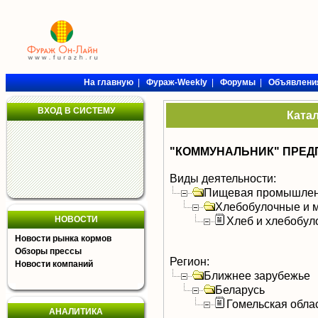
На главную
|
Фураж-Weekly
|
Форумы
|
Объявлени
ВХОД В СИСТЕМУ
Ката
"КОММУНАЛЬНИК" ПРЕД
Виды деятельности:
Пищевая промышлен
Хлебобулочные и м
НОВОСТИ
Хлеб и хлебобул
Новости рынка кормов
Обзоры прессы
Регион:
Новости компаний
Ближнее зарубежье
Беларусь
Гомельская обла
АНАЛИТИКА