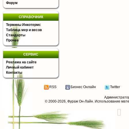
Форум
СПРАВОЧНИК
Термины Инкотермс
Таблица мер и весов
Стандарты
Прочее
СЕРВИС
Реклама на сайте
Личный кабинет
Контакты
RSS
Бизнес Онлайн
Twitter
Администрато
© 2000-2026,
Фураж Он-Лайн
. Использование мат