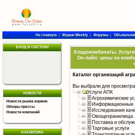
На главную
|
Фураж-Weekly
|
Форумы
|
Объявлени
ВХОД В СИСТЕМУ
Хладокомбинаты, Услуги 
Он-лайн: цены на комби
Каталог организаций агр
Вы выбрали для просмотра
Услуги АПК
НОВОСТИ
Агрохимические ус
Новости рынка кормов
Информационные и
Обзоры прессы
Исследования каче
Новости компаний
Овощехранилища
Поставка и обслуж
Торговые услуги
АНАЛИТИКА
Транспортные усл