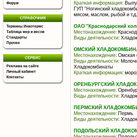
Краткая информация:
Выпус
Форум
ГУП "Ногинский хладокомб
мясом, маслом, рыбой и т.д.
СПРАВОЧНИК
ОАО "Краснодарский хол
Термины Инкотермс
Местонахождение:
Краснод
Таблица мер и весов
Виды деятельности:
Хладок
Стандарты
Прочее
ОМСКИЙ ХЛАДОКОМБИНА
Местонахождение:
Омская 
СЕРВИС
Виды деятельности:
Молочн
Реклама на сайте
Хладокомбинаты
Личный кабинет
Краткая информация:
моро
Контакты
ОРЕНБУРГСКИЙ ХЛАДОКО
Местонахождение:
Оренбур
Виды деятельности:
Хладок
ПЕРМСКИЙ ХЛАДОКОМБИНА
Местонахождение:
Пермь
Виды деятельности:
Хладок
ПОДОЛЬСКИЙ ХЛАДОКОМ
Местонахождение:
Подольс