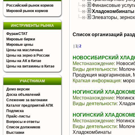
Финансовые услуг
Российский рынок кормов
Хладокомбинаты
Мировой рынок кормов
Элеваторы, зерно
ИНСТРУМЕНТЫ РЫНКА
ФуражСТАТ
Список организаций раз
Мировые биржи
Мировые цены
|
1
|
2
Цены на масличные
Цены на зерно в России
НОВОСИБИРСКИЙ ХЛАДО
Цены на АК в Китае
Местонахождение:
Новосиб
Цены на витамины в Китае
Виды деятельности:
Молочн
Продукция маргариновая, 
Краткая информация:
морож
УЧАСТНИКАМ
Демо версии
НОГИНСКИЙ ХЛАДОКОМБИН
Доска объявлений
Местонахождение:
Ногинск
Слежение за вагонами
Виды деятельности:
Хладок
Каталог предприятий АПК
Подписка
НОГИНСКИЙ ХЛАДОКОМБ
Прайс-листы
Местонахождение:
Ногинск
Вопросы и ответы
Виды деятельности:
Молочн
Список должников
Хладокомбинаты
Выставки