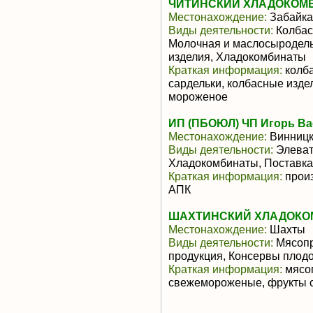
ЧИТИНСКИЙ ХЛАДОКОМБ
Местонахождение:
Забайка
Виды деятельности:
Колбас
Молочная и маслосыродель
изделия, Хладокомбинаты
Краткая информация:
колба
сардельки, колбасные изде
мороженое
ИП (ПБОЮЛ) ЧП Игорь В
Местонахождение:
Винницк
Виды деятельности:
Элеват
Хладокомбинаты, Поставка 
Краткая информация:
произ
АПК
ШАХТИНСКИЙ ХЛАДОКОМБ
Местонахождение:
Шахты
Виды деятельности:
Мясопр
продукция, Консервы пло
Краткая информация:
мясо
свежемороженые, фрукты