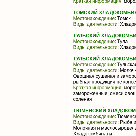
Краткая информация:
моро
ТОМСКИЙ ХЛАДОКОМБИНАТ
Местонахождение:
Томск
Виды деятельности:
Хладок
ТУЛЬСКИЙ ХЛАДОКОМБИНА
Местонахождение:
Тула
Виды деятельности:
Хладок
ТУЛЬСКИЙ ХЛАДОКОМБИ
Местонахождение:
Тульска
Виды деятельности:
Молочн
Овощная сушеная и заморо
рыбная продукция не конс
Краткая информация:
морож
замороженные, смеси овощ
соленая
ТЮМЕНСКИЙ ХЛАДОКОМБ
Местонахождение:
Тюменск
Виды деятельности:
Рыба и
Молочная и маслосыродель
Хладокомбинаты