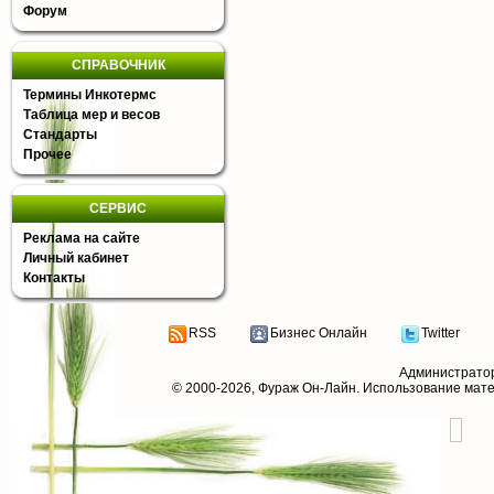
Форум
СПРАВОЧНИК
Термины Инкотермс
Таблица мер и весов
Стандарты
Прочее
СЕРВИС
Реклама на сайте
Личный кабинет
Контакты
RSS
Бизнес Онлайн
Twitter
Администрато
© 2000-2026,
Фураж Он-Лайн
. Использование мат