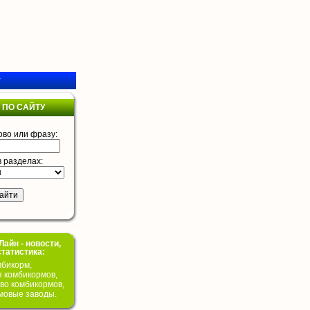
у
 ПО САЙТУ
ово или фразу:
в разделах:
айн - новости,
статистика:
бикорм,
я комбикормов,
во комбикормов,
мовые заводы.