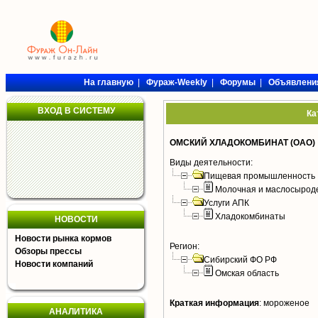
На главную
|
Фураж-Weekly
|
Форумы
|
Объявлени
ВХОД В СИСТЕМУ
Ка
ОМСКИЙ ХЛАДОКОМБИНАТ (ОАО)
Виды деятельности:
Пищевая промышленность
Молочная и маслосырод
Услуги АПК
Хладокомбинаты
НОВОСТИ
Новости рынка кормов
Регион:
Обзоры прессы
Сибирский ФО РФ
Новости компаний
Омская область
Краткая информация
:
мороженое
АНАЛИТИКА