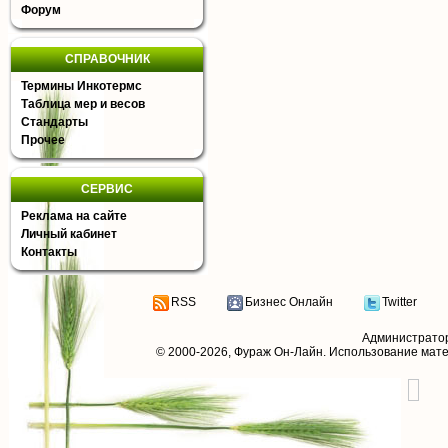
Форум
СПРАВОЧНИК
Термины Инкотермс
Таблица мер и весов
Стандарты
Прочее
СЕРВИС
Реклама на сайте
Личный кабинет
Контакты
RSS
Бизнес Онлайн
Twitter
Администрато
© 2000-2026,
Фураж Он-Лайн
. Использование мат