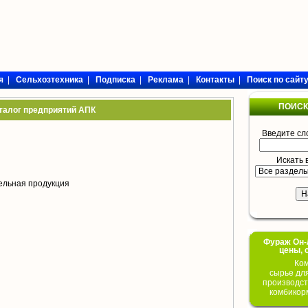
я
|
Сельхозтехника
|
Подписка
|
Реклама
|
Контакты
|
Поиск по сайт
ПОИСК
талог предприятий АПК
Введите сл
Искать 
ельная продукция
Фураж Он-Л
цены, 
Ком
сырье дл
производст
комбикор