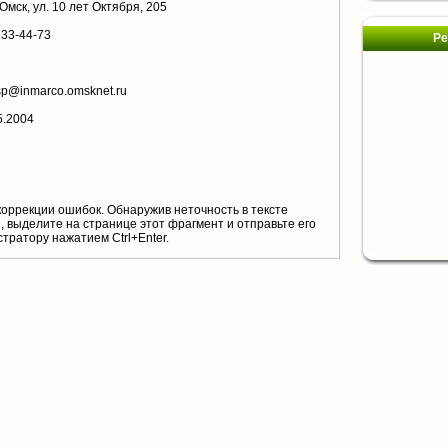
 Омск, ул. 10 лет Октября, 205
 33-44-73
Ре
sp@inmarco.omsknet.ru
5.2004
коррекции ошибок. Обнаружив неточность в тексте
 выделите на странице этот фрагмент и отправьте его
тратору нажатием Ctrl+Enter.