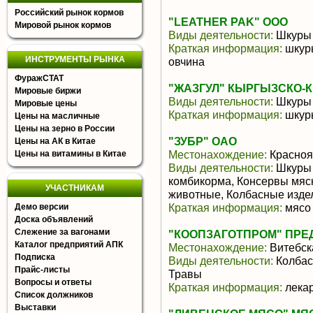
Российский рынок кормов
"LEATHER PAK" ООО
Мировой рынок кормов
Виды деятельности:
Шкуры 
Краткая информация:
шкуры
ИНСТРУМЕНТЫ РЫНКА
овчина
ФуражСТАТ
"ЖАЗГУЛ" КЫРГЫЗСКО-
Мировые биржи
Виды деятельности:
Шкуры
Мировые цены
Краткая информация:
шкур
Цены на масличные
Цены на зерно в России
"ЗУБР" ОАО
Цены на АК в Китае
Местонахождение:
Красноя
Цены на витамины в Китае
Виды деятельности:
Шкуры 
комбикорма, Консервы мя
УЧАСТНИКАМ
животные, Колбасные изде
Краткая информация:
мясо 
Демо версии
Доска объявлений
Слежение за вагонами
"КООПЗАГОТПРОМ" ПРЕ
Каталог предприятий АПК
Местонахождение:
Витебск
Подписка
Виды деятельности:
Колбас
Прайс-листы
Травы
Вопросы и ответы
Краткая информация:
лека
Список должников
Выставки