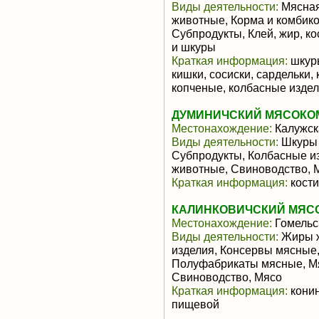
Виды деятельности:
Мясная
животные, Корма и комбико
Субпродукты, Клей, жир, к
и шкуры
Краткая информация:
шкуры
кишки, сосиски, сардельки
копченые, колбасные издел
ДУМИНИЧСКИЙ МЯСОКОМ
Местонахождение:
Калужск
Виды деятельности:
Шкуры в
Субпродукты, Колбасные и
животные, Свиноводство, 
Краткая информация:
кости
КАЛИНКОВИЧСКИЙ МЯСО
Местонахождение:
Гомельс
Виды деятельности:
Жиры ж
изделия, Консервы мясные, 
Полуфабрикаты мясные, Мя
Свиноводство, Мясо
Краткая информация:
конин
пищевой