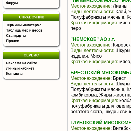
"ЛИВЕНСКОЕ МЯСО" МЯ
Форум
Местонахождение:
Ливны
Виды деятельности:
Клей, ж
Полуфабрикаты мясные, Ко
СПРАВОЧНИК
Краткая информация:
мясо 
Термины Инкотермс
перо
Таблица мер и весов
Стандарты
"НЕМСКОЕ" АО з.т.
Прочее
Местонахождение:
Кировск
Виды деятельности:
Шкуры 
СЕРВИС
изделия, Мясо
Краткая информация:
мясо,
Реклама на сайте
Личный кабинет
БРЕСТСКИЙ МЯСОКОМБИ
Контакты
Местонахождение:
Брест
Виды деятельности:
Шкуры 
Полуфабрикаты мясные, Клей
комбикорма, Жиры животны
Краткая информация:
колба
полуфабрикаты для ювелир
рогатого скота, шкуры свин
ГЛУБОКСКИЙ МЯСОКОМБ
Местонахождение:
Витебск