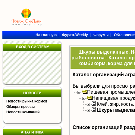
На главную
|
Фураж-Weekly
|
Форумы
|
Объявлени
ВХОД В СИСТЕМУ
Шкуры выделанные, Не
рыболовства : Каталог пр
комбикорм, корма для 
Каталог организаций агр
Вы выбрали для просмотра
Пищевая промышлен
НОВОСТИ
Непищевая продук
Новости рынка кормов
Клей, жир, кость,
Обзоры прессы
Шкуры выдела
Новости компаний
Список организаций раз
АНАЛИТИКА