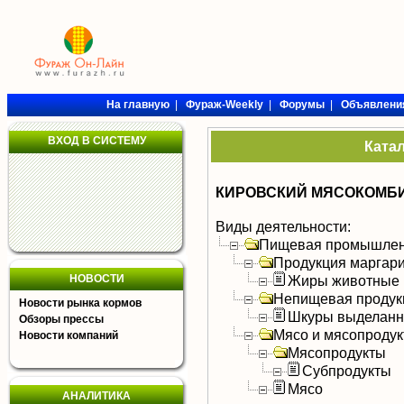
На главную
|
Фураж-Weekly
|
Форумы
|
Объявлени
ВХОД В СИСТЕМУ
Ката
КИРОВСКИЙ МЯСОКОМБИ
Виды деятельности:
Пищевая промышлен
Продукция маргар
НОВОСТИ
Жиры животные
Непищевая продук
Новости рынка кормов
Шкуры выделан
Обзоры прессы
Мясо и мясопроду
Новости компаний
Мясопродукты
Субпродукты
Мясо
АНАЛИТИКА