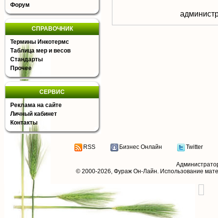
Форум
aдминистр
СПРАВОЧНИК
Термины Инкотермс
Таблица мер и весов
Стандарты
Прочее
СЕРВИС
Реклама на сайте
Личный кабинет
Контакты
RSS
Бизнес Онлайн
Twitter
Администрато
© 2000-2026,
Фураж Он-Лайн
. Использование мат