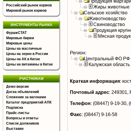
Продукция маргар
Российский рынок кормов
Жиры животные
Мировой рынок кормов
Сельское хозяйство
Животноводство
Свиноводство
ИНСТРУМЕНТЫ РЫНКА
Продукция крупно
ФуражСТАТ
Мясная продук
Мировые биржи
Мировые цены
Цены на масличные
Регион:
Цены на зерно в России
Центральный ФО РФ
Цены на АК в Китае
Калужская область
Цены на витамины в Китае
УЧАСТНИКАМ
Краткая информация
:
кос
Демо версии
Почтовый адрес
:
249301, Р
Доска объявлений
Слежение за вагонами
Каталог предприятий АПК
Телефон
:
(08447) 9-19-30, 
Подписка
Прайс-листы
Факс
:
(08447) 9-16-58
Вопросы и ответы
Список должников
Выставки