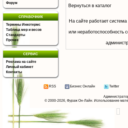
Форум
Вернуться в каталог
СПРАВОЧНИК
На сайте работает система
Термины Инкотермс
Таблица мер и весов
или неработоспособность с
Стандарты
Прочее
aдминистр
СЕРВИС
Реклама на сайте
Личный кабинет
Контакты
RSS
Бизнес Онлайн
Twitter
Администрато
© 2000-2026,
Фураж Он-Лайн
. Использование мат