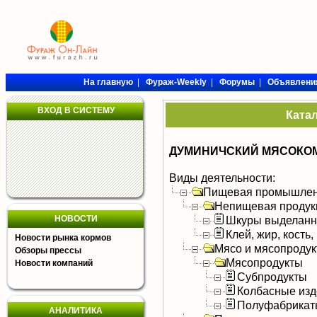
На главную
|
Фураж-Weekly
|
Форумы
|
Объявлени
ВХОД В СИСТЕМУ
Ката
ДУМИНИЧСКИЙ МЯСОКОМ
Виды деятельности:
Пищевая промышлен
Непищевая продук
НОВОСТИ
Шкуры выделан
Клей, жир, кость,
Новости рынка кормов
Мясо и мясопроду
Обзоры прессы
Мясопродукты
Новости компаний
Субпродукты
Колбасные изд
Полуфабрикат
АНАЛИТИКА