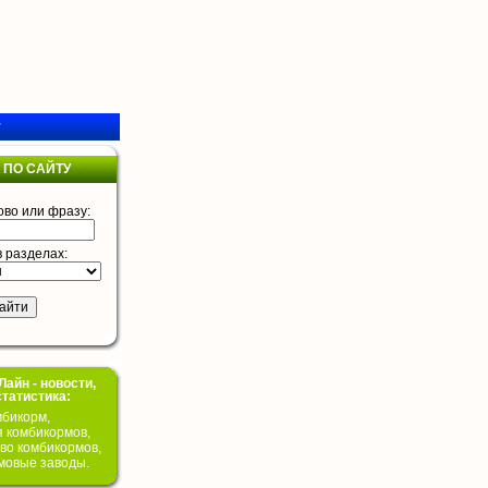
у
 ПО САЙТУ
ово или фразу:
в разделах:
айн - новости,
статистика:
бикорм,
я комбикормов,
во комбикормов,
мовые заводы.