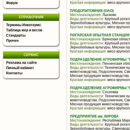
Краткая информация:
мясо крупного
Форум
ПЛОДОПИТОМНИК (ОАО)
Местонахождение:
Лысково
СПРАВОЧНИК
Виды деятельности:
Крупный рогаты
Зернобобовые культуры, Мясная пр
Термины Инкотермс
Краткая информация:
мясо крупного
Таблица мер и весов
ПОГАРСКАЯ ОПЫТНАЯ СТАНЦИЯ 
Стандарты
Местонахождение:
Брянская облас
Прочее
Виды деятельности:
Крупный рогаты
Зернобобовые культуры, Мясная пр
Краткая информация:
мясо крупного
СЕРВИС
ПОДРАЗДЕЛЕНИЕ АГРОФИРМЫ "Е
Реклама на сайте
Местонахождение:
Пензенская обл
Виды деятельности:
Технические ку
Личный кабинет
животноводства, Подсолнечник, Све
Контакты
Мясная продукция животноводства
Краткая информация:
мясо крупного
ПОДРАЗДЕЛЕНИЕ АГРОФИРМЫ "Е
Местонахождение:
Сосновка
Виды деятельности:
Технические ку
животноводства, Подсолнечник, Све
Мясная продукция животноводства
Краткая информация:
мясо крупного
ПРЕДПРИЯТИЕ им. КИРОВА
Местонахождение:
Республика Мар
Виды деятельности:
Крупный рогаты
Зернобобовые культуры, Свиноводс