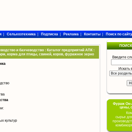
я
|
Сельхозтехника
|
Подписка
|
Реклама
|
Контакты
|
Поиск по сайт
ПОИСК
одство и бахчеводство : Каталог предприятий АПК :
рм, корма для птицы, свиней, коров, фуражное зерно
Введите сл
нка
Искать 
дство
тва
ства
Фураж Он-Л
цены, 
ни:
Ком
сырье дл
ых культур
производст
комбикор