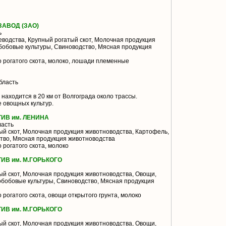
АВОД (ЗАО)
ь
водства, Крупный рогатый скот, Молочная продукция
бобовые культуры, Свиноводство, Мясная продукция
о рогатого скота, молоко, лошади племенные
бласть
аходится в 20 км от Волгограда около трассы.
 овощных культур.
ИВ им. ЛЕНИНА
ласть
й скот, Молочная продукция животноводства, Картофель,
тво, Мясная продукция животноводства
 рогатого скота, молоко
В им. М.ГОРЬКОГО
й скот, Молочная продукция животноводства, Овощи,
обобовые культуры, Свиноводство, Мясная продукция
 рогатого скота, овощи открытого грунта, молоко
В им. М.ГОРЬКОГО
й скот, Молочная продукция животноводства, Овощи,