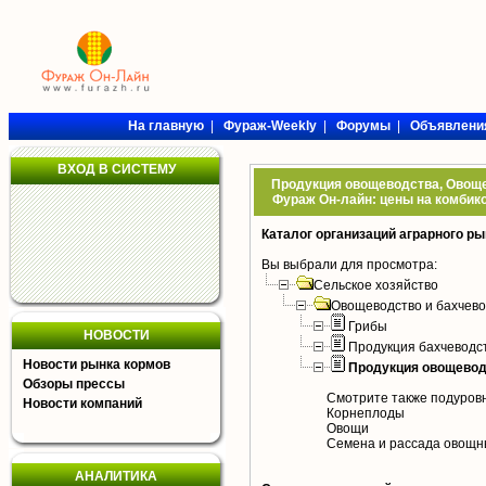
На главную
|
Фураж-Weekly
|
Форумы
|
Объявлени
ВХОД В СИСТЕМУ
Продукция овощеводства, Овощев
Фураж Он-лайн: цены на комбико
Каталог организаций аграрного ры
Вы выбрали для просмотра:
Сельское хозяйство
Овощеводство и бахчево
Грибы
НОВОСТИ
Продукция бахчеводс
Новости рынка кормов
Продукция овощевод
Обзоры прессы
Смотрите также подуров
Новости компаний
Корнеплоды
Овощи
Семена и рассада овощн
АНАЛИТИКА