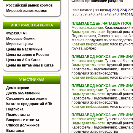
Список организаций раздела
Российский рынок кормов
<< в начало
|
<< назад
|
223
|
224
|
22
Мировой рынок кормов
238
|
239
|
240
|
241
|
242
|
243
|
вперед
ПЛЕМЗАВОД им. ЧАПАЕВА (ТОО)
ИНСТРУМЕНТЫ РЫНКА
Местонахождение:
Краснодарский 
Виды деятельности:
Крупный рогаты
ФуражСТАТ
Подсолнечник, Свекла сахарная, Зе
Мировые биржи
Мясная продукция животноводства
Мировые цены
Краткая информация:
мясо крупного
грунта, молоко
Цены на масличные
Цены на зерно в России
ПЛЕМЗАВОД-КОЛХОЗ им. ЛЕНИН
Цены на АК в Китае
Местонахождение:
Тульская област
Виды деятельности:
Крупный рогаты
Цены на витамины в Китае
Картофель, Подсолнечник, Свекла 
продукция животноводства
Краткая информация:
мясо крупного
УЧАСТНИКАМ
ПЛЕМЗАВОД-КОЛХОЗ им. ЛЕНИН
Демо версии
Местонахождение:
Тульская област
Доска объявлений
Виды деятельности:
Крупный рогаты
Картофель, Подсолнечник, Свекла 
Слежение за вагонами
продукция животноводства
Каталог предприятий АПК
Краткая информация:
мясо крупного
Подписка
Прайс-листы
ПЛЕМЗАВОД-КОЛХОЗ им. ЛЕНИН
Местонахождение:
Тульская област
Вопросы и ответы
Виды деятельности:
Крупный рогаты
Список должников
Картофель, Подсолнечник, Свекла 
Выставки
продукция животноводства