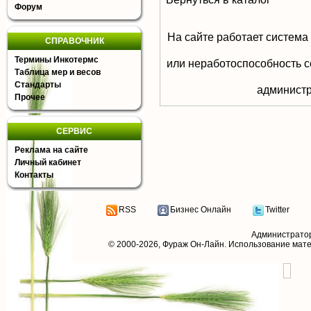
Форум
На сайте работает система
СПРАВОЧНИК
Термины Инкотермс
или неработоспособность с
Таблица мер и весов
Стандарты
aдминистр
Прочее
СЕРВИС
Реклама на сайте
Личный кабинет
Контакты
RSS
Бизнес Онлайн
Twitter
Администрато
© 2000-2026,
Фураж Он-Лайн
. Использование мат