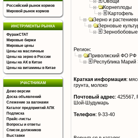
Овощи
Российский рынок кормов
Корнеплоды
Мировой рынок кормов
Картофель
Зерно и растениев
Зерновые культ
ИНСТРУМЕНТЫ РЫНКА
Зернобобовые
ФуражСТАТ
Мировые биржи
Мировые цены
Регион:
Цены на масличные
Приволжский ФО РФ
Цены на зерно в России
Республика Марий
Цены на АК в Китае
Цены на витамины в Китае
Краткая информация
:
мясо
УЧАСТНИКАМ
грунта, молоко
Демо версии
Почтовый адрес
:
425567, 
Доска объявлений
Шой-Шудумарь
Слежение за вагонами
Каталог предприятий АПК
Подписка
Телефон
:
9-33-40
Прайс-листы
Вопросы и ответы
Список должников
Выставки
Вернуться в каталог