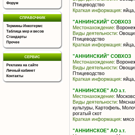
Форум
Птицеводство
Краткая информация:
яйца,
СПРАВОЧНИК
"АННИНСКИЙ" СОВХОЗ
Термины Инкотермс
Местонахождение:
Воронеж
Таблица мер и весов
Виды деятельности:
Овощи,
Стандарты
Птицеводство
Прочее
Краткая информация:
яйца,
"АННИНСКИЙ" СОВХОЗ
СЕРВИС
Местонахождение:
Воронеж
Реклама на сайте
Виды деятельности:
Овощи,
Личный кабинет
Птицеводство
Контакты
Краткая информация:
яйца,
"АННИНСКОЕ" АО з.т.
Местонахождение:
Московс
Виды деятельности:
Мясная
культуры, Картофель, Моло
рогатый скот
Краткая информация:
мясо 
"АННИНСКОЕ" АО з.т.