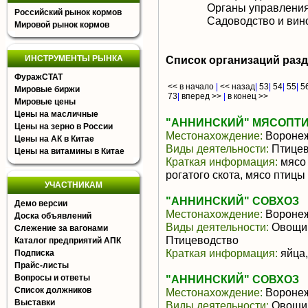
Органы управлени
Российский рынок кормов
Садоводство и вин
Мировой рынок кормов
ИНСТРУМЕНТЫ РЫНКА
Список организаций раз
ФуражСТАТ
<< в начало
|
<< назад
|
53
|
54
|
55
|
5
Мировые биржи
73
|
вперед >>
|
в конец >>
Мировые цены
Цены на масличные
"АННИНСКИЙ" МЯСОПТИЦ
Цены на зерно в России
Местонахождение:
Воронеж
Цены на АК в Китае
Виды деятельности:
Птицев
Цены на витамины в Китае
Краткая информация:
мясо 
рогатого скота, мясо птицы
УЧАСТНИКАМ
"АННИНСКИЙ" СОВХОЗ
Демо версии
Местонахождение:
Воронеж
Доска объявлений
Виды деятельности:
Овощи,
Слежение за вагонами
Птицеводство
Каталог предприятий АПК
Краткая информация:
яйца,
Подписка
Прайс-листы
Вопросы и ответы
"АННИНСКИЙ" СОВХОЗ
Список должников
Местонахождение:
Воронеж
Выставки
Виды деятельности:
Овощи,