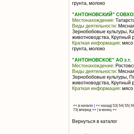
грунта, молоко
"АНТОНОВСКИЙ" СОВХО
Местонахождение:
Татарст
Виды деятельности:
Мясная
Зернобобовые культуры, К
животноводства, Крупный р
Краткая информация:
мясо 
грунта, молоко
"АНТОНОВСКОЕ" АО з.т.
Местонахождение:
Ростовс
Виды деятельности:
Мясная
Зернобобовые культуры, П
животноводства, Крупный р
Краткая информация:
мясо 
<< в начало
|
<< назад
|
53
|
54
|
55
|
5
73
|
вперед >>
|
в конец >>
Вернуться в каталог