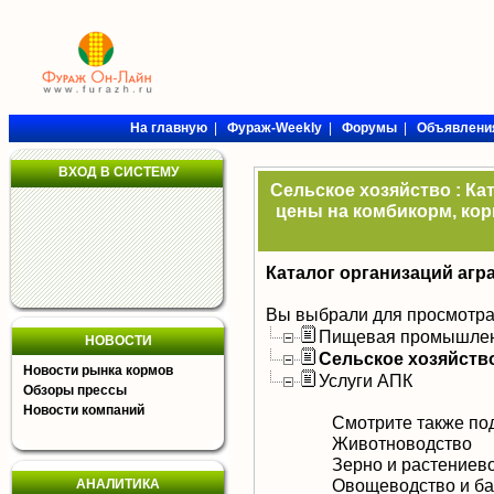
На главную
|
Фураж-Weekly
|
Форумы
|
Объявлени
ВХОД В СИСТЕМУ
Сельское хозяйство : Ка
цены на комбикорм, кор
Каталог организаций агр
Вы выбрали для просмотра
Пищевая промышлен
НОВОСТИ
Сельское хозяйств
Новости рынка кормов
Услуги АПК
Обзоры прессы
Новости компаний
Смотрите также по
Животноводство
Зерно и растениев
Овощеводство и ба
АНАЛИТИКА