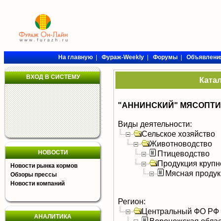
На главную
|
Фураж-Weekly
|
Форумы
|
Объявлени
ВХОД В СИСТЕМУ
Ката
"АННИНСКИЙ" МЯСОПТИЦ
Виды деятельности:
Сельское хозяйство
Животноводство
НОВОСТИ
Птицеводство
Продукция крупно
Новости рынка кормов
Мясная продук
Обзоры прессы
Новости компаний
Регион:
Центральный ФО РФ
АНАЛИТИКА