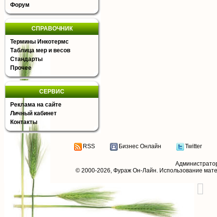
Форум
СПРАВОЧНИК
Термины Инкотермс
Таблица мер и весов
Стандарты
Прочее
СЕРВИС
Реклама на сайте
Личный кабинет
Контакты
RSS
Бизнес Онлайн
Twitter
Администрато
© 2000-2026,
Фураж Он-Лайн
. Использование мат