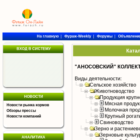
На главную
|
Фураж-Weekly
|
Форумы
|
Объявлени
ВХОД В СИСТЕМУ
Ката
"АНОСОВСКИЙ" КОЛЛЕКТ
Виды деятельности:
Сельское хозяйство
Животноводство
НОВОСТИ
Продукция крупно
Мясная продук
Новости рынка кормов
Молочная прод
Обзоры прессы
Крупный рогат
Новости компаний
Свиноводство
Зерно и растениев
Зерновые культ
АНАЛИТИКА