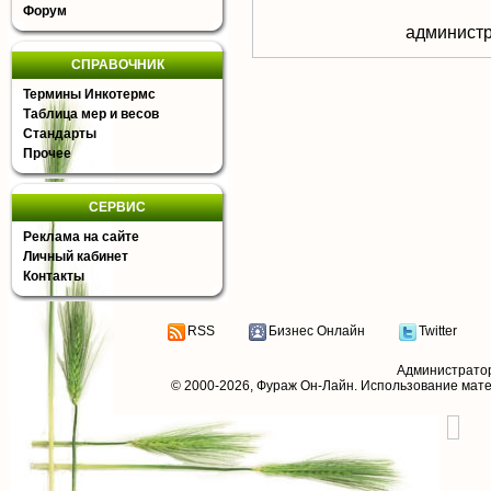
Форум
aдминистр
СПРАВОЧНИК
Термины Инкотермс
Таблица мер и весов
Стандарты
Прочее
СЕРВИС
Реклама на сайте
Личный кабинет
Контакты
RSS
Бизнес Онлайн
Twitter
Администрато
© 2000-2026,
Фураж Он-Лайн
. Использование мат