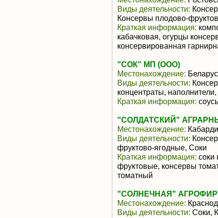
Виды деятельности:
Консер
Консервы плодово-фрукто
Краткая информация:
компо
кабачковая, огурцы консер
консервированная гарнирная
"СОК" МП (ООО)
Местонахождение:
Беларус
Виды деятельности:
Консер
концентраты, наполнители,
Краткая информация:
соусы
"СОЛДАТСКИЙ" АГРАРН
Местонахождение:
Кабарди
Виды деятельности:
Консер
фруктово-ягодные, Соки
Краткая информация:
соки 
фруктовые, консервы томат
томатный
"СОЛНЕЧНАЯ" АГРОФИРМ
Местонахождение:
Краснод
Виды деятельности:
Соки, 