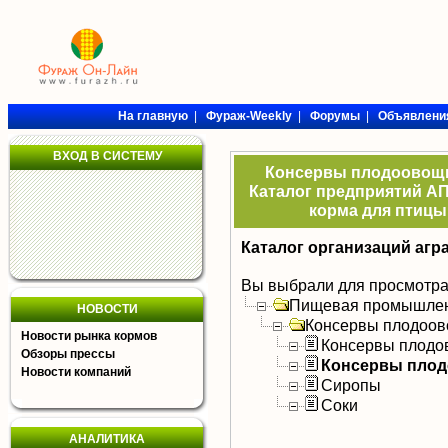
На главную
|
Фураж-Weekly
|
Форумы
|
Объявлени
ВХОД В СИСТЕМУ
Консервы плодоовощн
Каталог предприятий АП
корма для птицы,
Каталог организаций агр
Вы выбрали для просмотра
Пищевая промышлен
НОВОСТИ
Консервы плодоов
Новости рынка кормов
Консервы плодо
Обзоры прессы
Консервы пло
Новости компаний
Сиропы
Соки
АНАЛИТИКА