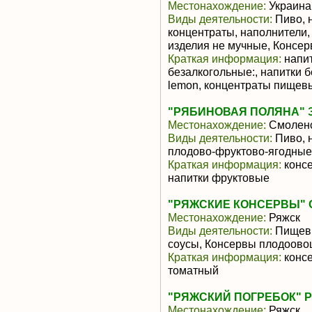
Местонахождение:
Украина
Виды деятельности:
Пиво, 
концентраты, наполнители,
изделия не мучные, Консе
Краткая информация:
напит
безалкогольные:, напитки б
lemon, концентраты пищевы
"РЯБИНОВАЯ ПОЛЯНА" 
Местонахождение:
Смоленс
Виды деятельности:
Пиво, 
плодово-фруктово-ягодны
Краткая информация:
консе
напитки фруктовые
"РЯЖСКИЕ КОНСЕРВЫ" 
Местонахождение:
Ряжск
Виды деятельности:
Пищевы
соусы, Консервы плодоов
Краткая информация:
консе
томатный
"РЯЖСКИЙ ПОГРЕБОК" 
Местонахождение:
Ряжск