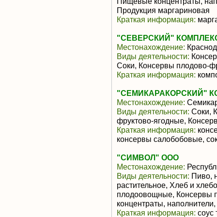
Пищевые концентраты, нап
Продукция маргариновая
Краткая информация:
марга
"СЕВЕРСКИЙ" КОМПЛЕКС
Местонахождение:
Краснод
Виды деятельности:
Консер
Соки, Консервы плодово-ф
Краткая информация:
компо
"СЕМИКАРАКОРСКИЙ" К
Местонахождение:
Семикар
Виды деятельности:
Соки, 
фруктово-ягодные, Консе
Краткая информация:
консе
консервы салобобовые, со
"СИМВОЛ" ООО
Местонахождение:
Республ
Виды деятельности:
Пиво, 
растительное, Хлеб и хлеб
плодоовощные, Консервы 
концентраты, наполнители,
Краткая информация:
соус 