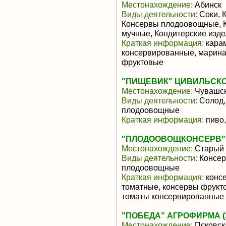
Местонахождение:
Абинск
Виды деятельности:
Соки, 
Консервы плодоовощные, К
мучные, Кондитерские изд
Краткая информация:
карам
консервированные, марина
фруктовые
"ПИЩЕВИК" ЦИВИЛЬСК
Местонахождение:
Чувашск
Виды деятельности:
Солод,
плодоовощные
Краткая информация:
пиво,
"ПЛОДООВОЩКОНСЕРВ"
Местонахождение:
Старый 
Виды деятельности:
Консер
плодоовощные
Краткая информация:
консе
томатные, консервы фрукт
томаты консервированные
"ПОБЕДА" АГРОФИРМА (
Местонахождение:
Псковск