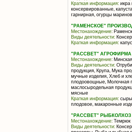
Краткая информация:
икра 
консервированные, капуст
гарнирная, огурцы марино
"РАМЕНСКОЕ" ПРОИЗВ
Местонахождение:
Раменс
Виды деятельности:
Консер
Краткая информация:
капус
"РАССВЕТ" АГРОФИРМА
Местонахождение:
Минская
Виды деятельности:
Отруби
продукция, Крупа, Мука пр
мучные изделия, Хлеб и хл
плодоовощные, Молочная п
маслосыродельная продукц
мясные
Краткая информация:
сыры 
плодовое, макаронные изде
"РАССВЕТ" РЫБКОЛХОЗ
Местонахождение:
Темрюк
Виды деятельности:
Консер