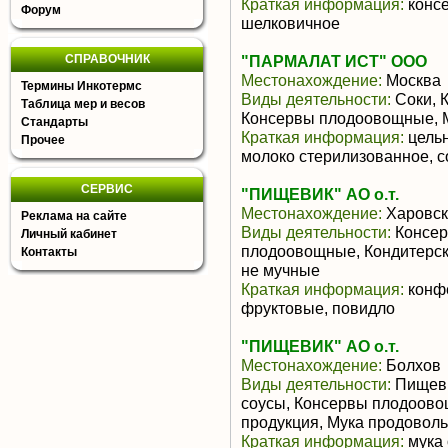
Краткая информация:
консе
Форум
шелковичное
СПРАВОЧНИК
"ПАРМАЛАТ ИСТ" ООО
Местонахождение:
Москва
Термины Инкотермс
Виды деятельности:
Соки, 
Таблица мер и весов
Консервы плодоовощные, 
Стандарты
Краткая информация:
цельн
Прочее
молоко стерилизованное, 
СЕРВИС
"ПИЩЕВИК" АО о.т.
Местонахождение:
Харовск
Реклама на сайте
Виды деятельности:
Консер
Личный кабинет
плодоовощные, Кондитерск
Контакты
не мучные
Краткая информация:
конфе
фруктовые, повидло
"ПИЩЕВИК" АО о.т.
Местонахождение:
Болхов
Виды деятельности:
Пищевы
соусы, Консервы плодоов
продукция, Мука продовол
Краткая информация:
мука 