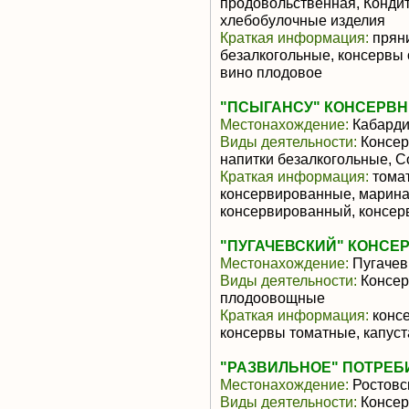
продовольственная, Кондит
хлебобулочные изделия
Краткая информация:
пряни
безалкогольные, консервы
вино плодовое
"ПСЫГАНСУ" КОНСЕРВН
Местонахождение:
Кабарди
Виды деятельности:
Консер
напитки безалкогольные, 
Краткая информация:
томат
консервированные, марина
консервированный, консерв
"ПУГАЧЕВСКИЙ" КОНСЕРВ
Местонахождение:
Пугачев
Виды деятельности:
Консер
плодоовощные
Краткая информация:
консе
консервы томатные, капус
"РАЗВИЛЬНОЕ" ПОТРЕ
Местонахождение:
Ростовс
Виды деятельности:
Консер