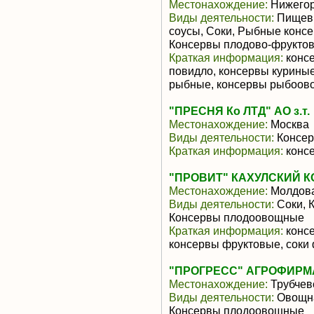
Местонахождение:
Нижегор
Виды деятельности:
Пищевы
соусы, Соки, Рыбные конс
Консервы плодово-фрукто
Краткая информация:
консе
повидло, консервы куриные
рыбные, консервы рыбоовощ
"ПРЕСНЯ Ко ЛТД" АО з.т.
Местонахождение:
Москва
Виды деятельности:
Консер
Краткая информация:
конс
"ПРОВИТ" КАХУЛСКИЙ К
Местонахождение:
Молдов
Виды деятельности:
Соки, 
Консервы плодоовощные
Краткая информация:
консе
консервы фруктовые, соки
"ПРОГРЕСС" АГРОФИРМА
Местонахождение:
Трубчев
Виды деятельности:
Овощна
Консервы плодоовощные