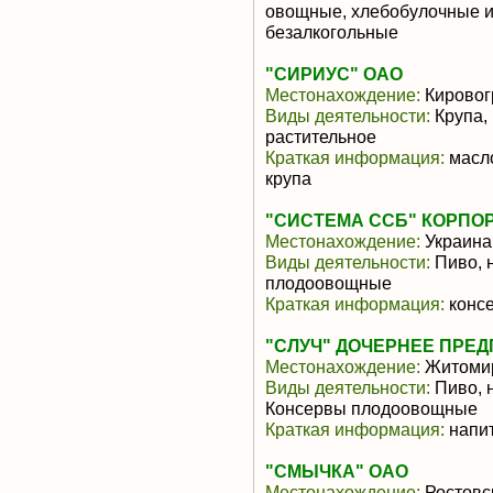
овощные, хлебобулочные из
безалкогольные
"СИРИУС" ОАО
Местонахождение:
Кировог
Виды деятельности:
Крупа,
растительное
Краткая информация:
масло
крупа
"СИСТЕМА ССБ" КОРПО
Местонахождение:
Украина
Виды деятельности:
Пиво, 
плодоовощные
Краткая информация:
консе
"СЛУЧ" ДОЧЕРНЕЕ ПРЕ
Местонахождение:
Житомир
Виды деятельности:
Пиво, 
Консервы плодоовощные
Краткая информация:
напит
"СМЫЧКА" ОАО
Местонахождение:
Ростовс