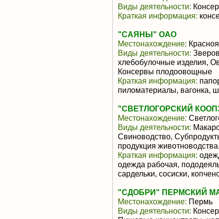
Виды деятельности:
Консер
Краткая информация:
конс
"САЯНЫ" ОАО
Местонахождение:
Красноя
Виды деятельности:
Зверов
хлебобулочные изделия, О
Консервы плодоовощные
Краткая информация:
папор
пиломатериалы, вагонка, ш
"СВЕТЛОГОРСКИЙ КООП
Местонахождение:
Светлог
Виды деятельности:
Макаро
Свиноводство, Субпродукт
продукция животноводства
Краткая информация:
одежд
одежда рабочая, пододеяль
сардельки, сосиски, копче
"СДОБРИ" ПЕРМСКИЙ М
Местонахождение:
Пермь
Виды деятельности:
Консер