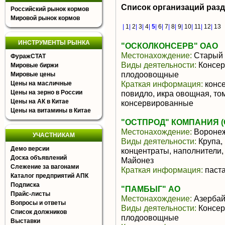
Список организаций раз
Российский рынок кормов
Мировой рынок кормов
|
1
|
2
|
3
|
4
|
5
|
6
|
7
|
8
|
9
|
10
|
11
|
12
|
13
ИНСТРУМЕНТЫ РЫНКА
"ОСКОЛКОНСЕРВ" ОАО
Местонахождение:
Старый 
ФуражСТАТ
Виды деятельности:
Консер
Мировые биржи
плодоовощные
Мировые цены
Краткая информация:
консе
Цены на масличные
Цены на зерно в России
повидло, икра овощная, т
Цены на АК в Китае
консервированные
Цены на витамины в Китае
"ОСТПРОД" КОМПАНИЯ (
Местонахождение:
Воронеж
УЧАСТНИКАМ
Виды деятельности:
Крупа,
Демо версии
концентраты, наполнители
Доска объявлений
Майонез
Слежение за вагонами
Краткая информация:
паста
Каталог предприятий АПК
Подписка
"ПАМБЫГ" АО
Прайс-листы
Местонахождение:
Азерба
Вопросы и ответы
Виды деятельности:
Консер
Список должников
плодоовощные
Выставки