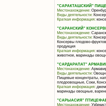
"САРАКТАШСКИЙ" ПИЩЕ
Местонахождение:
Оренбур
Виды деятельности:
Консер
Краткая информация:
конс
"САРАНСКИЙ" КОНСЕРВ
Местонахождение:
Саранс
Виды деятельности:
Консер
Консервы плодово-фруктов
продукция
Краткая информация:
консе
животное, маринады овощ
"САРДАРАПАТ" АРМАВИР
Местонахождение:
Армави
Виды деятельности:
Овощна
Пищевые концентраты, нап
плодоовощные, Соки, Конс
Краткая информация:
джемы
маринады овощные, варень
"САРЫАСИЯ" ПТИЦЕФАБ
Местонахождение:
Узбекис