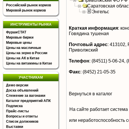
Приволжский ФО РФ
Российский рынок кормов
Саратовская облас
Мировой рынок кормов
Энгельс
ИНСТРУМЕНТЫ РЫНКА
Краткая информация
:
конс
ФуражСТАТ
Говядина тушеная
Мировые биржи
Мировые цены
Почтовый адрес
:
413102, Р
Цены на масличные
Приволжский
Цены на зерно в России
Цены на АК в Китае
Телефон
:
(84511) 5-06-24, (
Цены на витамины в Китае
Факс
:
(8452) 21-05-35
УЧАСТНИКАМ
Демо версии
Доска объявлений
Вернуться в каталог
Слежение за вагонами
Каталог предприятий АПК
Подписка
На сайте работает система
Прайс-листы
Вопросы и ответы
или неработоспособность с
Список должников
Выставки