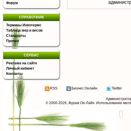
aдминистр
Форум
СПРАВОЧНИК
Термины Инкотермс
Таблица мер и весов
Стандарты
Прочее
СЕРВИС
Реклама на сайте
Личный кабинет
Контакты
RSS
Бизнес Онлайн
Twitter
Администрато
© 2000-2026,
Фураж Он-Лайн
. Использование мат