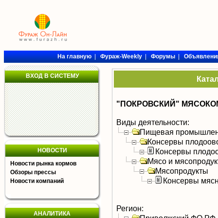
На главную
|
Фураж-Weekly
|
Форумы
|
Объявлени
ВХОД В СИСТЕМУ
Ката
"ПОКРОВСКИЙ" МЯСОКО
Виды деятельности:
Пищевая промышлен
Консервы плодоов
НОВОСТИ
Консервы плодо
Мясо и мясопроду
Новости рынка кормов
Мясопродукты
Обзоры прессы
Консервы мяс
Новости компаний
Регион:
АНАЛИТИКА