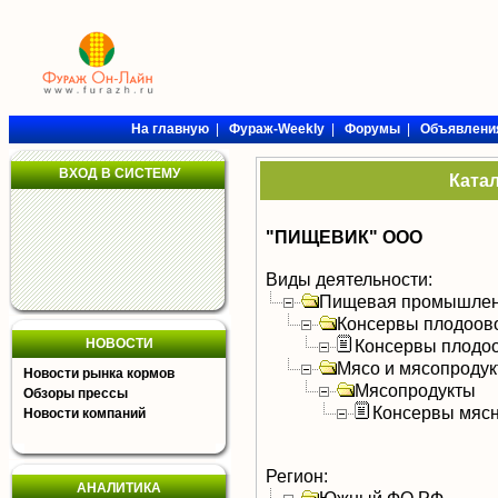
На главную
|
Фураж-Weekly
|
Форумы
|
Объявлени
ВХОД В СИСТЕМУ
Ката
"ПИЩЕВИК" ООО
Виды деятельности:
Пищевая промышлен
Консервы плодоов
НОВОСТИ
Консервы плодо
Мясо и мясопроду
Новости рынка кормов
Мясопродукты
Обзоры прессы
Консервы мяс
Новости компаний
Регион:
АНАЛИТИКА