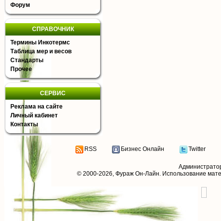
Форум
СПРАВОЧНИК
Термины Инкотермс
Таблица мер и весов
Стандарты
Прочее
СЕРВИС
Реклама на сайте
Личный кабинет
Контакты
RSS
Бизнес Онлайн
Twitter
Администрато
© 2000-2026,
Фураж Он-Лайн
. Использование мат