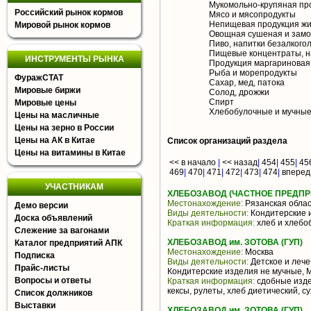
Мукомольно-крупяная пр
Российский рынок кормов
Мясо и мясопродукты
Непищевая продукция жи
Мировой рынок кормов
Овощная сушеная и замо
Пиво, напитки безалкого
Пищевые концентраты, н
ИНСТРУМЕНТЫ РЫНКА
Продукция маргариновая
Рыба и морепродукты
ФуражСТАТ
Сахар, мед, патока
Мировые биржи
Солод, дрожжи
Спирт
Мировые цены
Хлебобулочные и мучные
Цены на масличные
Цены на зерно в России
Цены на АК в Китае
Список организаций раздела
Цены на витамины в Китае
<< в начало
|
<< назад
|
454
|
455
|
45
469
|
470
|
471
|
472
|
473
|
474
|
вперед
УЧАСТНИКАМ
ХЛЕБОЗАВОД (ЧАСТНОЕ ПРЕДПР
Местонахождение:
Рязанская облас
Демо версии
Виды деятельности:
Кондитерские 
Доска объявлений
Краткая информация:
хлеб и хлебо
Слежение за вагонами
ХЛЕБОЗАВОД им. ЗОТОВА (ГУП)
Каталог предприятий АПК
Местонахождение:
Москва
Подписка
Виды деятельности:
Детское и лече
Прайс-листы
Кондитерские изделия не мучные, 
Вопросы и ответы
Краткая информация:
сдобные издел
кексы, рулеты, хлеб диетический, 
Список должников
Выставки
ХЛЕБОЗАВОД им. ЗОТОВА (ГУП)