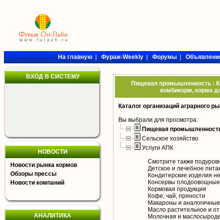
На главную
|
Фураж-Weekly
|
Форумы
|
Объявлени
ВХОД В СИСТЕМУ
Пищевая промышленность : Ка
комбикорм, корма дл
Каталог организаций аграрного ры
Вы выбрали для просмотра:
Пищевая промышленност
Сельское хозяйство
Услуги АПК
НОВОСТИ
Смотрите также подуров
Новости рынка кормов
Детское и лечебное пита
Обзоры прессы
Кондитерские изделия н
Консервы плодоовощные,
Новости компаний
Кормовая продукция
Кофе, чай, пряности
Макароны и аналогичные
Масло растительное и от
АНАЛИТИКА
Молочная и маслосыроде