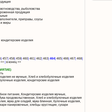
одукция
вотноводства, рыболовства
роженная продукция
льные
аполнители, приправы, соусы
 и жиры
 кондитерские изделия
6
|
457
|
458
|
459
|
460
|
461
|
462
|
463
|
464
|
465
|
466
|
467
|
468
|
 >>
|
в конец >>
ИЯТИЕ)
ть
изделия не мучные, Хлеб и хлебобулочные изделия
булочные изделия, кондитерские изделия
бное питание, Кондитерские изделия мучные,
Мука продовольственная, Хлеб и хлебобулочные изделия
ия, мука для оладий, мука блинная, булочные изделия,
сухари панировочные, хлебцы хрустящие, сухари