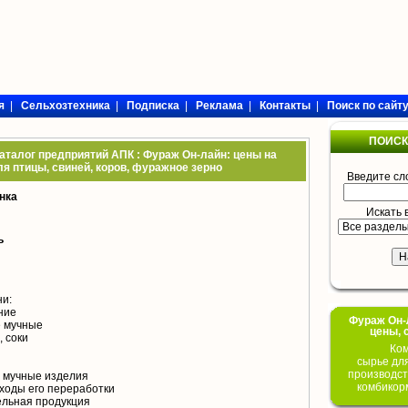
я
|
Сельхозтехника
|
Подписка
|
Реклама
|
Контакты
|
Поиск по сайт
ПОИСК
талог предприятий АПК : Фураж Он-лайн: цены на
я птицы, свиней, коров, фуражное зерно
Введите сл
нка
Искать 
ь
ни:
ние
Фураж Он-Л
е мучные
цены, 
 соки
Ком
сырье дл
производст
 мучные изделия
комбикор
ходы его переработки
льная продукция