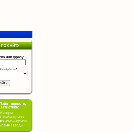
у
 ПО САЙТУ
ово или фразу:
в разделах:
айн - новости,
статистика:
бикорм,
я комбикормов,
во комбикормов,
мовые заводы.