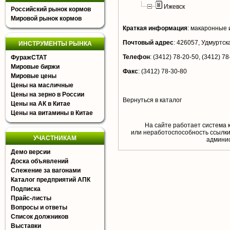
Ижевск
Российский рынок кормов
Мировой рынок кормов
Краткая информация
:
макаронные из
Почтовый адрес
:
426057, Удмуртская
ИНСТРУМЕНТЫ РЫНКА
Телефон
:
(3412) 78-20-50, (3412) 78
ФуражСТАТ
Мировые биржи
Факс
:
(3412) 78-30-80
Мировые цены
Цены на масличные
Цены на зерно в России
Вернуться в каталог
Цены на АК в Китае
Цены на витамины в Китае
На сайте работает система 
или неработоспособность ссылки,
УЧАСТНИКАМ
aдминис
Демо версии
Доска объявлений
Слежение за вагонами
Каталог предприятий АПК
Подписка
Прайс-листы
Вопросы и ответы
Список должников
Выставки