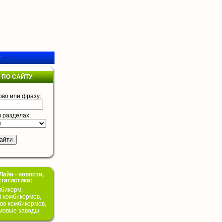
у
 ПО САЙТУ
ово или фразу:
в разделах:
айн - новости,
статистика:
бикорм,
я комбикормов,
во комбикормов,
мовые заводы.