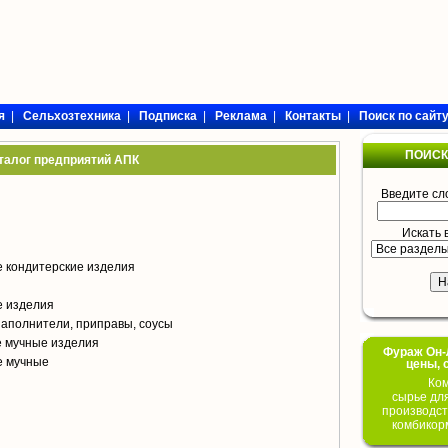
я
|
Сельхозтехника
|
Подписка
|
Реклама
|
Контакты
|
Поиск по сайт
ПОИСК
талог предприятий АПК
Введите сл
Искать 
 кондитерские изделия
е изделия
аполнители, приправы, соусы
е мучные изделия
Фураж Он-Л
е мучные
цены, 
Ком
сырье дл
производст
комбикор