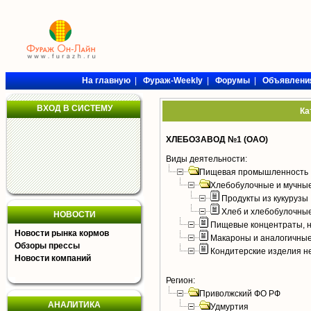
На главную
|
Фураж-Weekly
|
Форумы
|
Объявлени
ВХОД В СИСТЕМУ
Ка
ХЛЕБОЗАВОД №1 (ОАО)
Виды деятельности:
Пищевая промышленность
Хлебобулочные и мучные
Продукты из кукурузы
Хлеб и хлебобулочны
НОВОСТИ
Пищевые концентраты, н
Новости рынка кормов
Макароны и аналогичны
Обзоры прессы
Кондитерские изделия н
Новости компаний
Регион:
Приволжский ФО РФ
АНАЛИТИКА
Удмуртия