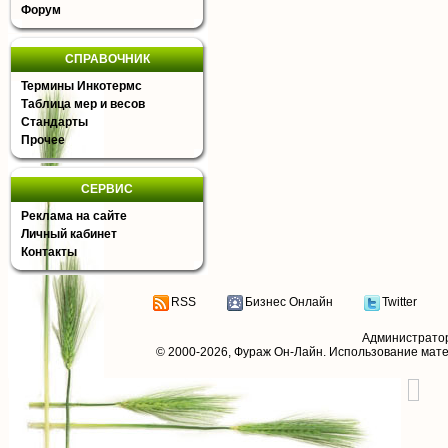
Форум
СПРАВОЧНИК
Термины Инкотермс
Таблица мер и весов
Стандарты
Прочее
СЕРВИС
Реклама на сайте
Личный кабинет
Контакты
RSS
Бизнес Онлайн
Twitter
Администрато
© 2000-2026,
Фураж Он-Лайн
. Использование мат