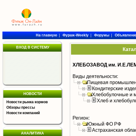
На главную
|
Фураж-Weekly
|
Форумы
|
Объявлени
ВХОД В СИСТЕМУ
Ката
ХЛЕБОЗАВОД им. И.Е.ЛЕ
Виды деятельности:
Пищевая промышлен
Кондитерские изде
НОВОСТИ
Хлебобулочные и м
Хлеб и хлебобул
Новости рынка кормов
Обзоры прессы
Новости компаний
Регион:
Южный ФО РФ
Астраханская обла
АНАЛИТИКА