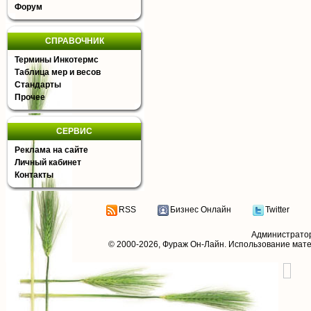
Форум
СПРАВОЧНИК
Термины Инкотермс
Таблица мер и весов
Стандарты
Прочее
СЕРВИС
Реклама на сайте
Личный кабинет
Контакты
RSS
Бизнес Онлайн
Twitter
Администрато
© 2000-2026,
Фураж Он-Лайн
. Использование мат