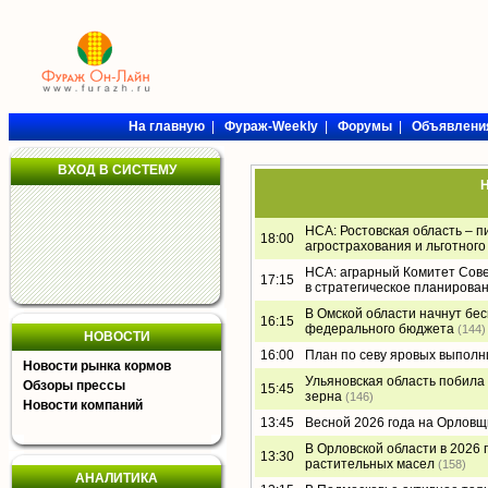
На главную
|
Фураж-Weekly
|
Форумы
|
Объявлени
ВХОД В СИСТЕМУ
Н
НСА: Ростовская область – 
18:00
агрострахования и льготног
НСА: аграрный Комитет Сов
17:15
в стратегическое планирован
В Омской области начнут бе
16:15
федерального бюджета
(144)
НОВОСТИ
16:00
План по севу яровых выполн
Новости рынка кормов
Ульяновская область побила
Обзоры прессы
15:45
зерна
(146)
Новости компаний
13:45
Весной 2026 года на Орловщ
В Орловской области в 2026 
13:30
растительных масел
(158)
АНАЛИТИКА