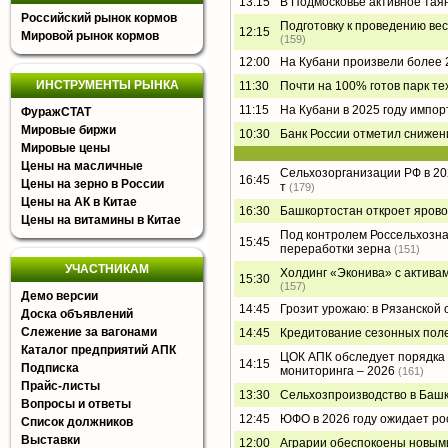
13:15
В Подмосковье активное таян
Российский рынок кормов
Подготовку к проведению в
12:15
Мировой рынок кормов
(159)
12:00
На Кубани произвели более 2,
ИНСТРУМЕНТЫ РЫНКА
11:30
Почти на 100% готов парк те
11:15
На Кубани в 2025 году импо
ФуражСТАТ
Мировые биржи
10:30
Банк России отметил сниже
Мировые цены
Цены на масличные
Сельхозорганизации РФ в 20
16:45
Цены на зерно в России
т
(179)
Цены на АК в Китае
16:30
Башкортостан откроет яровой
Цены на витамины в Китае
Под контролем Россельхознад
15:45
переработки зерна
(151)
УЧАСТНИКАМ
Холдинг «Эконива» с активам
15:30
(157)
Демо версии
14:45
Грозит урожаю: в Рязанской
Доска объявлений
Слежение за вагонами
14:45
Кредитование сезонных поле
Каталог предприятий АПК
ЦОК АПК обследует порядка 
14:15
Подписка
мониторинга – 2026
(161)
Прайс-листы
13:30
Сельхозпроизводство в Башк
Вопросы и ответы
12:45
ЮФО в 2026 году ожидает рос
Список должников
Выставки
12:00
Аграрии обеспокоены новыми