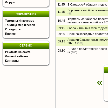
Форум
11:45
В Самарской области индекс
Воронежская область готовитс
11:15
(89)
СПРАВОЧНИК
Фермеры Забайкалья просят 
Термины Инкотермс
10:45
пшеница и овес погибли в 20
Таблица мер и весов
09:45
Около 2 млн га в этом году о
Стандарты
Прочее
09:30
Прошло заседание правител
Аграрии Ставрополья получи
09:15
2025 г.
(100)
СЕРВИС
В Туве в предстоящую посевн
08:30
Реклама на сайте
га
(100)
Личный кабинет
Контакты