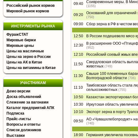
Соивременные меры. В Минс
09:40
Российский рынок кормов
(1155)
Мировой рынок кормов
Оснований для ограничений
09:20
(750)
09:00
Сбор зерна в РФ в чистом вес
ИНСТРУМЕНТЫ РЫНКА
ФуражСТАТ
12:50
В России подешевело мясо к
Мировые биржи
В расширение ООО «Птицефа
12:30
Мировые цены
(952)
Цены на масличные
12:10
Российский соевый жмых вп
Цены на зерно в России
Свердловская область выпла
Цены на АК в Китае
11:50
животных
(749)
Цены на витамины в Китае
Свыше 100 племенных барано
11:30
Волгоградской области
(706)
УЧАСТНИКАМ
Тамбовская область стала л
11:10
сельхозживотных
(755)
Демо версии
Доска объявлений
10:50
Казахстан экспортировал бол
Слежение за вагонами
10:30
Иркутская область увеличила
Каталог предприятий АПК
10:10
Экспорт зерна в порту Туапсе
Подписка
Прайс-листы
АО «Чувашхлебопродукт» на
09:50
(740)
Вопросы и ответы
Список должников
18:00
Германия увеличила посевн
Выставки