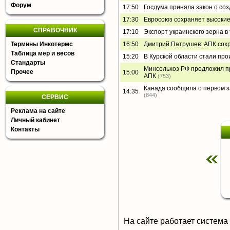
Форум
17:50
Госдума приняла закон о со
17:30
Евросоюз сохраняет высоки
СПРАВОЧНИК
17:10
Экспорт украинского зерна в
Термины Инкотермс
16:50
Дмитрий Патрушев: АПК сох
Таблица мер и весов
15:20
В Курской области стали пр
Стандарты
Минсельхоз РФ предложил пр
Прочее
15:00
АПК
(753)
Канада сообщила о первом з
14:35
(844)
СЕРВИС
Реклама на сайте
Личный кабинет
Контакты
На сайте работает система