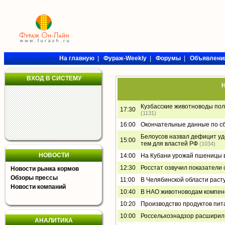
На главную
|
Фураж-Weekly
|
Форумы
|
Объявлени
ВХОД В СИСТЕМУ
Н
Кузбасские животноводы пол
17:30
(1131)
16:00
Окончательные данные по сбо
Белоусов назвал дефицит уд
15:00
тем для властей РФ
(1034)
НОВОСТИ
14:00
На Кубани урожай пшеницы в
12:30
Росстат озвучил показатели 
Новости рынка кормов
Обзоры прессы
11:00
В Челябинской области раст
Новости компаний
10:40
В НАО животноводам компенс
10:20
Производство продуктов пита
10:00
Россельхознадзор расширил
АНАЛИТИКА