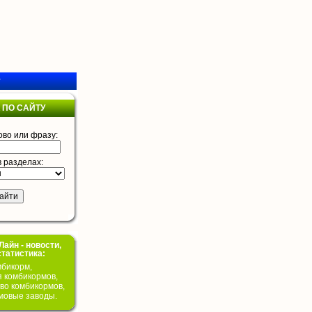
у
 ПО САЙТУ
ово или фразу:
в разделах:
айн - новости,
статистика:
бикорм,
я комбикормов,
во комбикормов,
мовые заводы.