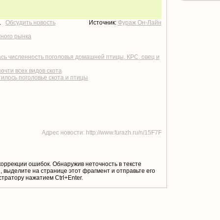
т.
Обсудить новость
Источник:
Фураж Он-Лайн
жного рынка
ась численность поголовья домашней птицы, КРС, овец и
очти всех видов скота
илось поголовье скота и птицы
Адрес новости: http://www.furazh.ru/n/15F7F
коррекции ошибок. Обнаружив неточность в тексте
 выделите на странице этот фрагмент и отправьте его
тратору нажатием Ctrl+Enter.