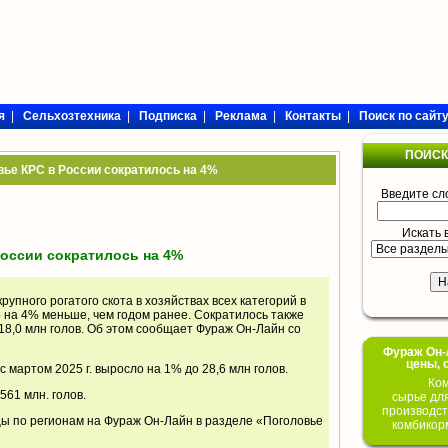
я
|
Сельхозтехника
|
Подписка
|
Реклама
|
Контакты
|
Поиск по сайт
ПОИСК
вье КРС в России сократилось на 4%
Введите сл
Искать 
России сократилось на 4%
крупного рогатого скота в хозяйствах всех категорий в
о на 4% меньше, чем годом ранее. Сократилось также
 18,0 млн голов. Об этом сообщает Фураж Он-Лайн со
Фураж Он-Л
цены, 
 мартом 2025 г. выросло на 1% до 28,6 млн голов.
Ком
561 млн. голов.
сырье дл
производст
цы по регионам на Фураж Он-Лайн в разделе «
Поголовье
комбикор