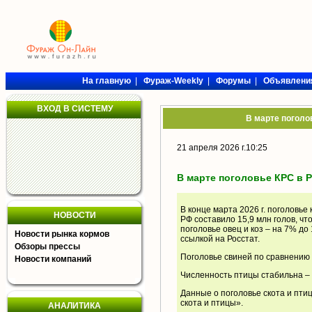
На главную
|
Фураж-Weekly
|
Форумы
|
Объявлени
ВХОД В СИСТЕМУ
В марте поголо
21 апреля 2026 г.10:25
В марте поголовье КРС в 
В конце марта 2026 г. поголовье 
НОВОСТИ
РФ составило 15,9 млн голов, чт
поголовье овец и коз – на 7% до
Новости рынка кормов
ссылкой на Росстат.
Обзоры прессы
Поголовье свиней по сравнению с
Новости компаний
Численность птицы стабильна – 
Данные о поголовье скота и пти
скота и птицы
».
АНАЛИТИКА