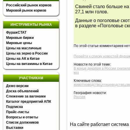
Российский рынок кормов
Свиней стало больше на 
Мировой рынок кормов
27,1 млн голов.
Данные о поголовье скот
ИНСТРУМЕНТЫ РЫНКА
в разделе «
Поголовье ск
ФуражСТАТ
Мировые биржи
Мировые цены
По этой статье комментариев не
Цены на масличные
Цены на зерно в России
Перейти к списку новостей фура
Цены на АК в Китае
Цены на витамины в Китае
Новости по этой теме:
В конце декабря в России снизил
коз
УЧАСТНИКАМ
Ключевые слова:
животноводство
,
птицеводство
,
св
Демо версии
Доска объявлений
География новости:
Слежение за вагонами
Россия
Каталог предприятий АПК
Подписка
Прайс-листы
Вопросы и ответы
Список должников
На сайте работает система
Выставки