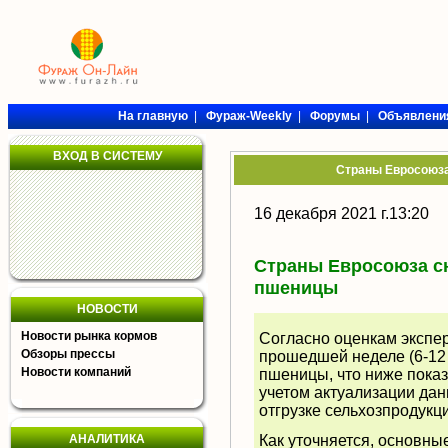
На главную
|
Фураж-Weekly
|
Форумы
|
Объявлени
ВХОД В СИСТЕМУ
Страны Евросоюза
16 декабря 2021 г.13:20
Страны Евросоюза с
пшеницы
НОВОСТИ
Новости рынка кормов
Согласно оценкам экспе
Обзоры прессы
прошедшей неделе (6-12 
Новости компаний
пшеницы, что ниже показа
учетом актуализации дан
отгрузке сельхозпродукц
АНАЛИТИКА
Как уточняется, основны