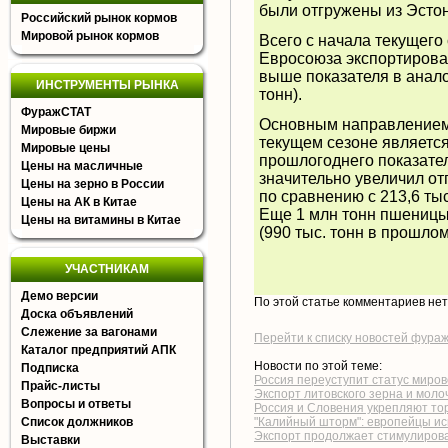
были отгружены из Эстони
Российский рынок кормов
Мировой рынок кормов
Всего с начала текущего 
Евросоюза экспортировал
выше показателя в анал
ИНСТРУМЕНТЫ РЫНКА
тонн).
ФуражСТАТ
Основным направлением 
Мировые биржи
текущем сезоне является 
Мировые цены
прошлогоднего показателя
Цены на масличные
значительно увеличил отг
Цены на зерно в России
по сравнению с 213,6 тыс
Цены на АК в Китае
Еще 1 млн тонн пшеницы
Цены на витамины в Китае
(990 тыс. тонн в прошлом
УЧАСТНИКАМ
Демо версии
По этой статье комментариев не
Доска объявлений
Слежение за вагонами
Перейти к списку новостей фура
Каталог предприятий АПК
Новости по этой теме:
Подписка
Россия переуступит статус миро
Прайс-листы
Экспорт литовского зерна и моло
Вопросы и ответы
Россия и Словения укрепляют то
Список должников
"Калийный шторм": европейцы ис
Экспорт продолжает стимулиров
Выставки