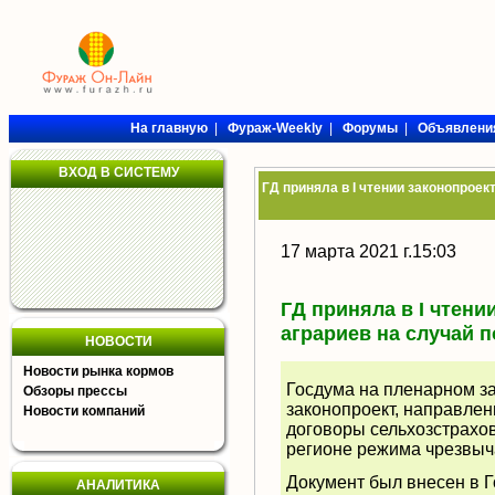
На главную
|
Фураж-Weekly
|
Форумы
|
Объявлени
ВХОД В СИСТЕМУ
ГД приняла в I чтении законопроек
17 марта 2021 г.15:03
ГД приняла в I чтени
аграриев на случай п
НОВОСТИ
Новости рынка кормов
Госдума на пленарном за
Обзоры прессы
законопроект, направлен
Новости компаний
договоры сельхозстрахо
регионе режима чрезвыч
Документ был внесен в Г
АНАЛИТИКА