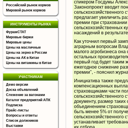
спикером Госдумы Алекс
Российский рынок кормов
Законопроект вводит по
Мировой рынок кормов
сельскохозяйственного с
предлагает увеличить ра
премии при страховании 
ИНСТРУМЕНТЫ РЫНКА
сельскохозяйственных ку
ФуражСТАТ
насаждений в результате
Мировые биржи
Как уточнил первый зам
Мировые цены
аграрным вопросам Влад
Цены на масличные
малого агробизнеса она 
Цены на зерно в России
остальных производител
Цены на АК в Китае
первый год будет таким 
Цены на витамины в Китае
ежегодное снижение раз
премии", - пояснил журн
УЧАСТНИКАМ
Инициатива также предл
Демо версии
компенсационных выплат
Доска объявлений
страховщиками части по
Слежение за вагонами
сельскохозяйственного 
Каталог предприятий АПК
документу, размер таких
Подписка
объединением страховщи
Прайс-листы
быть менее 5% от получ
Вопросы и ответы
сельскохозяйственного с
Список должников
устанавливает требовани
Выставки
их отбора.