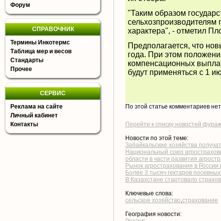
Форум
"Таким образом государ
сельхозпроизводителям 
СПРАВОЧНИК
характера", - отметил Пл
Термины Инкотермс
Предполагается, что нов
Таблица мер и весов
года. При этом положен
Стандарты
компенсационных выплат
Прочее
будут применяться с 1 ию
СЕРВИС
Реклама на сайте
По этой статье комментариев не
Личный кабинет
Контакты
Перейти к списку новостей фура
Новости по этой теме:
Забайкальские хозяйства получат
Национальный союз агрострахов
области в части развития агрост
Рынок агрострахования в России 
Более 3 тысяч гектаров посевны
В Казахстане стартовало страхов
Ключевые слова:
сельское хозяйство
,
страхование
География новости: