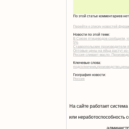
По этой статье комментариев не
Перейти к списку новостей фура
Новости по этой теме:
В Союзе птицеводов сообщили, чт
5%
Ставропольские производители п
Оптовые цены на яйца растут из-
Россия сливает масло: Производс
Ключевые слова:
подсолнечник
,
производство
,
цен
География новости:
Россия
На сайте работает система
или неработоспособность с
aдминистр