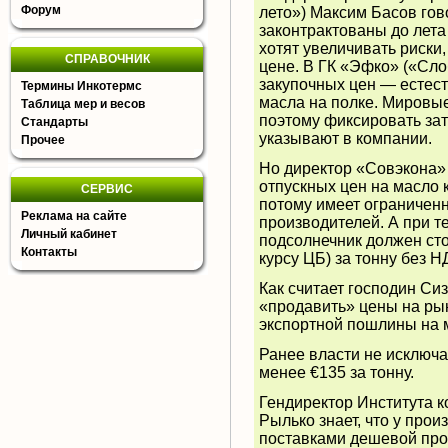
Форум
лето») Максим Басов гов
законтрактованы до лета
хотят увеличивать риски
СПРАВОЧНИК
цене. В ГК «Эфко» («Слоб
закупочных цен — естес
Термины Инкотермс
масла на полке. Мировы
Таблица мер и весов
поэтому фиксировать зат
Стандарты
указывают в компании.
Прочее
Но директор «Совэкона» 
отпускных цен на масло 
СЕРВИС
потому имеет ограничен
Реклама на сайте
производителей. А при т
Личный кабинет
подсолнечник должен стои
Контакты
курсу ЦБ) за тонну без Н
Как считает господин Си
«продавить» цены на ры
экспортной пошлины на 
Ранее власти не исключ
менее €135 за тонну.
Гендиректор Института 
Рылько знает, что у про
поставками дешевой прод