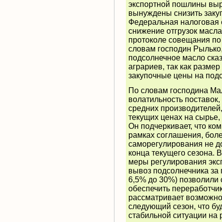
экспортной пошлины выр
вынуждены снизить закуп
Федеральная налоговая 
снижение отгрузок масла
протоколе совещания по э
словам господин Рылько
подсолнечное масло сказ
аграриев, так как разме
закупочные цены на под
По словам господина Ма
волатильность поставок,
средних производителей,
текущих ценах на сырье,
Он подчеркивает, что ко
рамках соглашения, бол
саморегулирования не до
конца текущего сезона. 
меры регулирования экс
вывоз подсолнечника за
6,5% до 30%) позволили 
обеспечить переработчи
рассматривает возможно
следующий сезон, что бу
стабильной ситуации на 