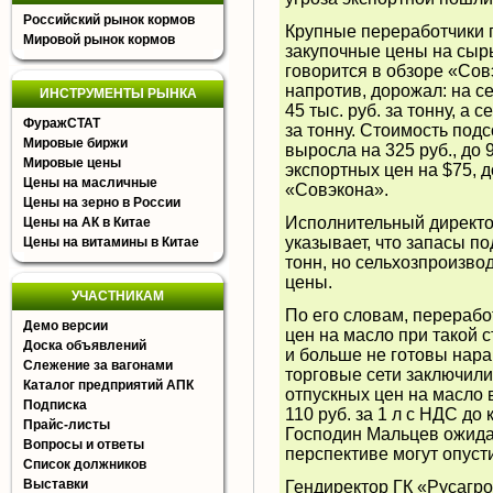
Российский рынок кормов
Крупные переработчики 
Мировой рынок кормов
закупочные цены на сырье
говорится в обзоре «Сов
напротив, дорожал: на 
ИНСТРУМЕНТЫ РЫНКА
45 тыс. руб. за тонну, а 
ФуражСТАТ
за тонну. Стоимость под
Мировые биржи
выросла на 325 руб., до 
Мировые цены
экспортных цен на $75, д
Цены на масличные
«Совэкона».
Цены на зерно в России
Исполнительный директ
Цены на АК в Китае
указывает, что запасы п
Цены на витамины в Китае
тонн, но сельхозпроизво
цены.
УЧАСТНИКАМ
По его словам, перерабо
Демо версии
цен на масло при такой 
Доска объявлений
и больше не готовы нара
Слежение за вагонами
торговые сети заключил
Каталог предприятий АПК
отпускных цен на масло в
Подписка
110 руб. за 1 л с НДС до 
Прайс-листы
Господин Мальцев ожида
Вопросы и ответы
перспективе могут опусти
Список должников
Выставки
Гендиректор ГК «Русагр