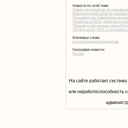
Новости по этой теме:
Новое предприятие по производс
В Белгородской области производ
Производство буйволиного молока
Приморье в 2020г увеличило прои
Производство куриных яиц в Респ
256 млн штук - 56% от потребнос
Ключевые слова:
подсолнечник
,
производство
География новости:
Россия
На сайте работает система
или неработоспособность с
aдминистр