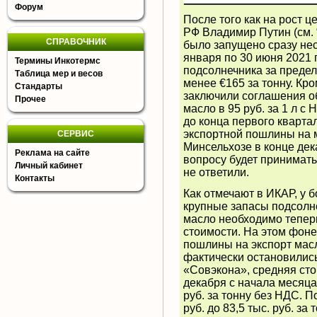
Форум
После того как на рост 
РФ Владимир Путин (
см.
СПРАВОЧНИК
было запущено сразу нес
января по 30 июня 2021
Термины Инкотермс
подсолнечника за предел
Таблица мер и весов
менее €165 за тонну. Кро
Стандарты
заключили соглашения о
Прочее
масло в 95 руб. за 1 л с
до конца первого кварта
экспортной пошлины на м
СЕРВИС
Минсельхозе в конце дек
Реклама на сайте
вопросу будет принимать
Личный кабинет
не ответили.
Контакты
Как отмечают в ИКАР, у 
крупные запасы подсолне
масло необходимо тепер
стоимости. На этом фон
пошлины на экспорт масл
фактически остановились
«Совэкона», средняя сто
декабря с начала месяца 
руб. за тонну без НДС. 
руб. до 83,5 тыс. руб. за