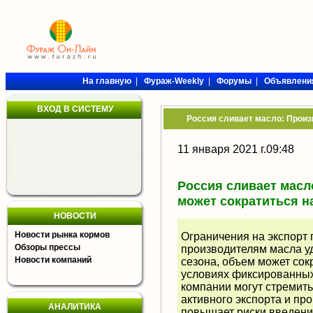
На главную
|
Фураж-Weekly
|
Форумы
|
Объявлени
ВХОД В СИСТЕМУ
Россия сливает масло: Произ
11 января 2021 г.09:48
Россия сливает масл
может сократиться н
НОВОСТИ
Новости рынка кормов
Ограничения на экспорт 
Обзоры прессы
производителям масла у
Новости компаний
сезона, объем может сокр
условиях фиксированных
компании могут стремить
активного экспорта и пр
АНАЛИТИКА
повышает риски введени