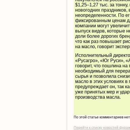
$1,25–1,27 тыс. за тонну
новогодних праздников, 
неопределенности. По е
фиксированным ценам дл
компании могут увеличит
выпуск видов, которые н
доли более дорогих брен
что как раз повышает ри
на масло, говорит экспер
Исполнительный директо
«Русагро», «Юг Руси», «
говорит, что пошлина на
необходимый для перера
сырья и позволила сниз
масло в этих условиях в
предупреждает он, так к
уже принятых мер и удар
производства масла.
По этой статье комментариев не
Перейти к списку новостей фура