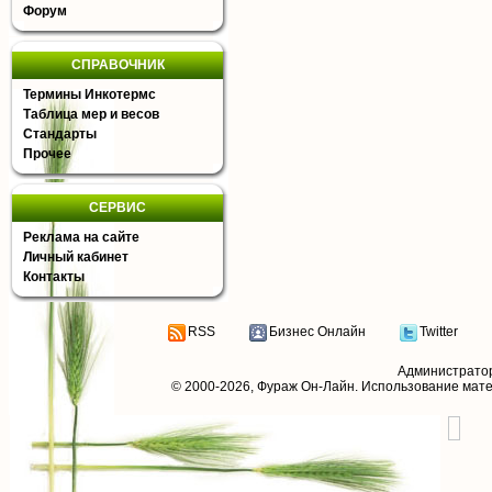
Форум
СПРАВОЧНИК
Термины Инкотермс
Таблица мер и весов
Стандарты
Прочее
СЕРВИС
Реклама на сайте
Личный кабинет
Контакты
RSS
Бизнес Онлайн
Twitter
Администрато
© 2000-2026,
Фураж Он-Лайн
. Использование мат