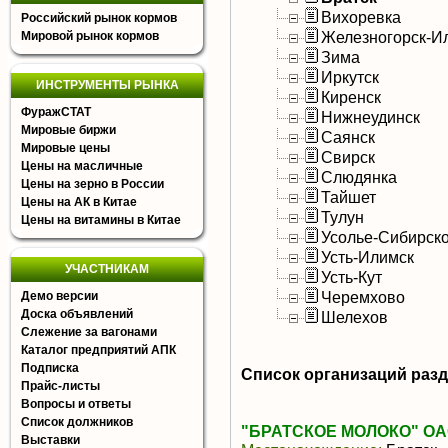
Вихоревка
Российский рынок кормов
Железногорск-И
Мировой рынок кормов
Зима
Иркутск
ИНСТРУМЕНТЫ РЫНКА
Киренск
ФуражСТАТ
Нижнеудинск
Мировые биржи
Саянск
Мировые цены
Свирск
Цены на масличные
Слюдянка
Цены на зерно в России
Тайшет
Цены на АК в Китае
Тулун
Цены на витамины в Китае
Усолье-Сибирск
Усть-Илимск
УЧАСТНИКАМ
Усть-Кут
Черемхово
Демо версии
Доска объявлений
Шелехов
Слежение за вагонами
Каталог предприятий АПК
Подписка
Список организаций раз
Прайс-листы
Вопросы и ответы
Список должников
"БРАТСКОЕ МОЛОКО" О
Выставки