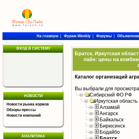
На главную
|
Фураж-Weekly
|
Форумы
|
Объявлени
ВХОД В СИСТЕМУ
Братск, Иркутская област
лайн: цены на комбик
Каталог организаций агр
Вы выбрали для просмотра
Сибирский ФО РФ
НОВОСТИ
Иркутская область
Новости рынка кормов
Алзамай
Обзоры прессы
Ангарск
Новости компаний
Байкальск
Бирюсинск
Бодайбо
АНАЛИТИКА
Братск