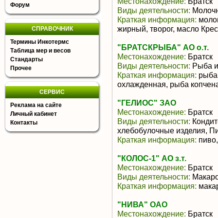
Местонахождение:
Братск
Форум
Виды деятельности:
Молочн
Краткая информация:
молок
жирный, творог, масло Кре
СПРАВОЧНИК
Термины Инкотермс
"БРАТСКРЫБА" АО о.т.
Таблица мер и весов
Местонахождение:
Братск
Стандарты
Виды деятельности:
Рыба и
Прочее
Краткая информация:
рыба 
охлажденная, рыба копчен
СЕРВИС
"ГЕЛИОС" ЗАО
Реклама на сайте
Местонахождение:
Братск
Личный кабинет
Виды деятельности:
Кондит
Контакты
хлебобулочные изделия, Пи
Краткая информация:
пиво,
"КОЛОС-1" АО з.т.
Местонахождение:
Братск
Виды деятельности:
Макаро
Краткая информация:
мака
"НИВА" ОАО
Местонахождение:
Братск