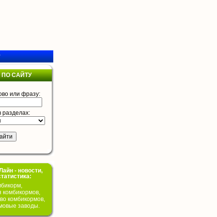
у
 ПО САЙТУ
ово или фразу:
в разделах:
айн - новости,
статистика:
бикорм,
я комбикормов,
во комбикормов,
мовые заводы.