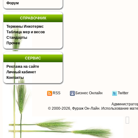
Форум
СПРАВОЧНИК
Термины Инкотермс
Таблица мер и весов
Стандарты
Прочее
СЕРВИС
Реклама на сайте
Личный кабинет
Контакты
RSS
Бизнес Онлайн
Twitter
Администрато
© 2000-2026,
Фураж Он-Лайн
. Использование мат