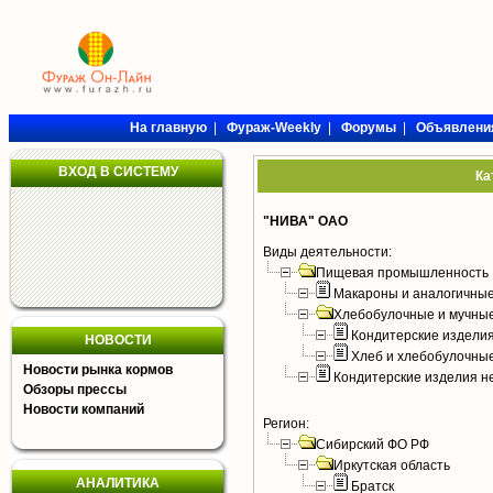
На главную
|
Фураж-Weekly
|
Форумы
|
Объявлени
ВХОД В СИСТЕМУ
Ка
"НИВА" ОАО
Виды деятельности:
Пищевая промышленность
Макароны и аналогичны
Хлебобулочные и мучные
Кондитерские издели
НОВОСТИ
Хлеб и хлебобулочны
Новости рынка кормов
Кондитерские изделия н
Обзоры прессы
Новости компаний
Регион:
Сибирский ФО РФ
Иркутская область
АНАЛИТИКА
Братск