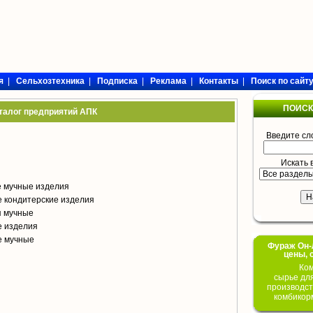
я
|
Сельхозтехника
|
Подписка
|
Реклама
|
Контакты
|
Поиск по сайт
ПОИСК
талог предприятий АПК
Введите сл
Искать 
е мучные изделия
 кондитерские изделия
я мучные
е изделия
е мучные
Фураж Он-Л
цены, 
Ком
сырье дл
производст
комбикор