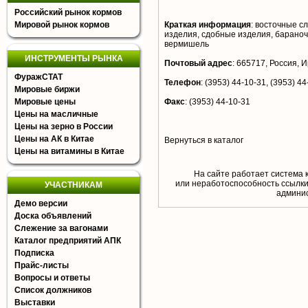
Российский рынок кормов
Мировой рынок кормов
Краткая информация
:
восточные сл
изделия, сдобные изделия, бараноч
вермишель
ИНСТРУМЕНТЫ РЫНКА
Почтовый адрес
:
665717, Россия, Ир
ФуражСТАТ
Телефон
:
(3953) 44-10-31, (3953) 44
Мировые биржи
Мировые цены
Факс
:
(3953) 44-10-31
Цены на масличные
Цены на зерно в России
Цены на АК в Китае
Вернуться в каталог
Цены на витамины в Китае
На сайте работает система 
или неработоспособность ссылки,
УЧАСТНИКАМ
aдминис
Демо версии
Доска объявлений
Слежение за вагонами
Каталог предприятий АПК
Подписка
Прайс-листы
Вопросы и ответы
Список должников
Выставки