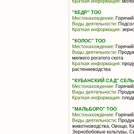
Краткая информация:
молок
"КЕДР" ТОО
Местонахождение:
Горячий
Виды деятельности:
Подсол
Краткая информация:
зерн
"КОЛОС" ТОО
Местонахождение:
Горячий
Виды деятельности:
Продук
мелкого рогатого скота
Краткая информация:
проду
растениеводства
"КУБАНСКИЙ САД" СЕЛ
Местонахождение:
Горячий
Виды деятельности:
Продук
Краткая информация:
плоды
"МАЛЬБОРО" ТОО
Местонахождение:
Горячий
Виды деятельности:
Продук
животноводства, Овощи, Ка
Зернобобовые культуры, С