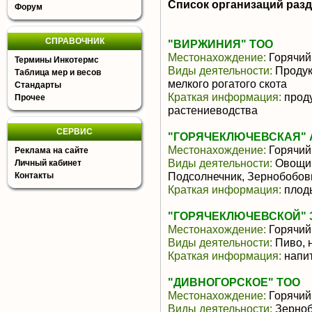
Список организаций раз
Форум
СПРАВОЧНИК
"ВИРЖИНИЯ" ТОО
Местонахождение:
Горячий
Термины Инкотермс
Виды деятельности:
Продук
Таблица мер и весов
мелкого рогатого скота
Стандарты
Краткая информация:
проду
Прочее
растениеводства
СЕРВИС
"ГОРЯЧЕКЛЮЧЕВСКАЯ" 
Местонахождение:
Горячий
Реклама на сайте
Виды деятельности:
Овощи,
Личный кабинет
Подсолнечник, Зернобобов
Контакты
Краткая информация:
плоды
"ГОРЯЧЕКЛЮЧЕВСКОЙ" 
Местонахождение:
Горячий
Виды деятельности:
Пиво, 
Краткая информация:
напит
"ДИВНОГОРСКОЕ" ТОО
Местонахождение:
Горячий
Виды деятельности:
Зерноб