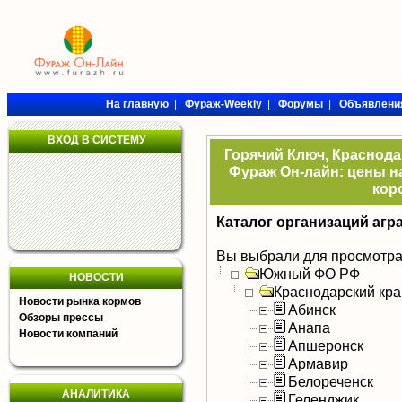
На главную
|
Фураж-Weekly
|
Форумы
|
Объявлени
ВХОД В СИСТЕМУ
Горячий Ключ, Краснода
Фураж Он-лайн: цены на
кор
Каталог организаций агр
Вы выбрали для просмотра
Южный ФО РФ
НОВОСТИ
Краснодарский кра
Новости рынка кормов
Абинск
Обзоры прессы
Анапа
Новости компаний
Апшеронск
Армавир
Белореченск
АНАЛИТИКА
Геленджик