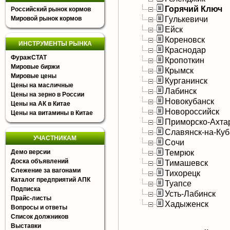
Горячий Ключ
Российский рынок кормов
Гулькевичи
Мировой рынок кормов
Ейск
Кореновск
ИНСТРУМЕНТЫ РЫНКА
Краснодар
ФуражСТАТ
Кропоткин
Мировые биржи
Крымск
Мировые цены
Курганинск
Цены на масличные
Лабинск
Цены на зерно в России
Новокубанск
Цены на АК в Китае
Новороссийск
Цены на витамины в Китае
Приморско-Ахта
Славянск-на-Ку
УЧАСТНИКАМ
Сочи
Темрюк
Демо версии
Доска объявлений
Тимашевск
Слежение за вагонами
Тихорецк
Каталог предприятий АПК
Туапсе
Подписка
Усть-Лабинск
Прайс-листы
Хадыженск
Вопросы и ответы
Список должников
Выставки